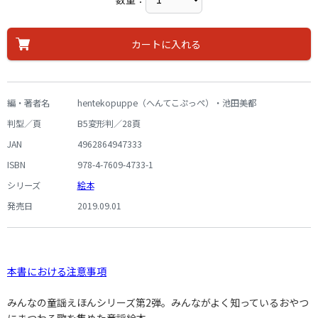
カートに入れる
編・著者名
hentekopuppe（へんてこぷっぺ）・池田美都
判型／頁
B5変形判／28頁
JAN
4962864947333
ISBN
978-4-7609-4733-1
シリーズ
絵本
発売日
2019.09.01
本書における注意事項
みんなの童謡えほんシリーズ第2弾。みんながよく知っているおやつ