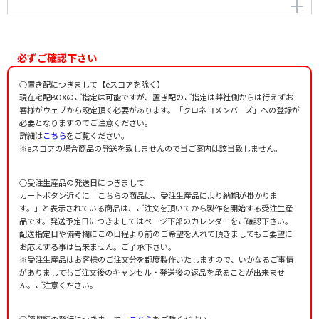
つなげよう 思いを今
作曲者：
信長貴富
Nobunaga，Takatomi
必ずご確認下さい
作詞者：
清水雅彦
○置き配につきまして【eスコアを除く】
現在宅配BOXのご指定は可能ですが、置き配のご指定は弊社側からは行えずお
客様がウェブから設定頂く必要があります。「クロネコメンバーズ」への登録が
必要となりますのでご注意ください。
詳細は
こちら
をご覧ください。
※eスコアの場合商品の発送を致しませんので当ご案内は該当致しません。
○受注生産品の発送日につきまして
カートボタン近くに「こちらの商品は、受注生産品により納期が掛かりま
す。」と表示されている商品は、ご注文を頂いてから製作を開始する受注生産
品です。発送予定日につきましてはページ下部のカレンダーをご確認下さい。
配送指定日や備考欄にこの日程より前のご希望を入れて頂きましてもご要望に
お応えする事は出来ません。ご了承下さい。
※受注生産品はお客様のご注文分を都度製作いたしますので、いかなるご事情
がありましてもご注文後のキャンセル・発送後の返品を承ることが出来ませ
ん。ご注意ください。
○領収証の発行につきまして
こちら
をご覧ください