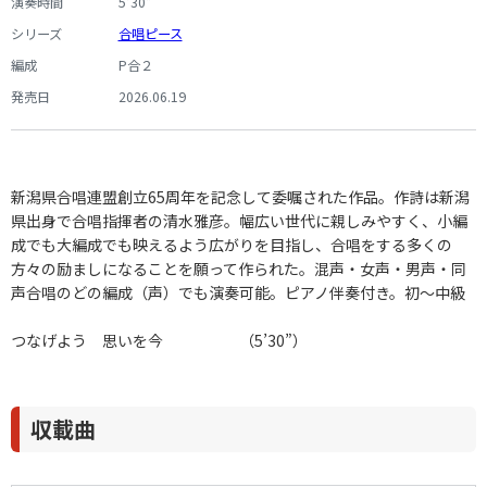
演奏時間
5’30”
シリーズ
合唱ピース
編成
P合２
発売日
2026.06.19
新潟県合唱連盟創立65周年を記念して委嘱された作品。作詩は新潟
県出身で合唱指揮者の清水雅彦。幅広い世代に親しみやすく、小編
成でも大編成でも映えるよう広がりを目指し、合唱をする多くの
方々の励ましになることを願って作られた。混声・女声・男声・同
声合唱のどの編成（声）でも演奏可能。ピアノ伴奏付き。初～中級
つなげよう 思いを今 （5’30”）
収載曲