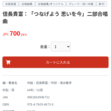
合唱楽譜
合唱曲集
合唱曲集/オリジナル
グレード：初～中級
新刊
信長貴富：「つなげよう 思いを今」二部合唱
曲
700
JPY:
yen
数量：
カートに入れる
編・著者名
作曲：信長貴富／作詩：清水雅彦
判型／頁
A4判／16頁
JAN
4962864946732
ISBN
978-4-7609-4673-0