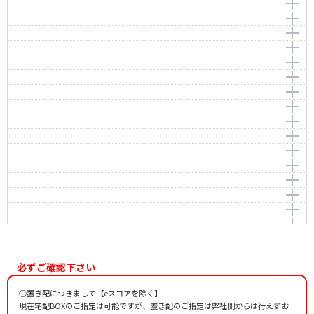
ここはとうちゃんにんどころ
TANIGUCHI, Kunihiro
作詞者：
作曲者：
田村忠夫
-
いっぽんばしこちょこちょ
Traditional
作詞者：
作曲者：
谷口國博
-
お好み焼きできた
Traditional
作詞者：
作曲者：
わらべうた
-
おにぎりにぎろう
Traditional
作詞者：
作曲者：
わらべうた
成田和夫
かいだんのぼって
Narita，Kazuo
作詞者：
作曲者：
わらべうた
成田和夫
「か」がとまった
Narita，Kazuo
作詞者：
作曲者：
成田和夫
成田和夫
スリスリ
Narita，Kazuo
作詞者：
作曲者：
成田和夫
成田和夫
ちょっきんな
Narita，Kazuo
作詞者：
作曲者：
成田和夫
成田和夫
ゆらり ふらり
Narita，Kazuo
作詞者：
作曲者：
成田和夫
たかはしまさき
いっこちゃんどこいくの？
Takahashi，Masaki
作詞者：
作曲者：
成田和夫
たかはしまさき
おててをギュッ
Takahashi，Masaki
作詞者：
作曲者：
たかはしまさき
松下妙子
とんぼのめがね
Matsushita，Taeko
作詞者：
作曲者：
たかはしまさき
松下妙子
おてて
Matsushita，Taeko
作詞者：
作曲者：
松下妙子
額賀誠志
くっついた
-
作詞者：
作詞者：
松下妙子
加茂ふさ子
もうねましょ
作詞者：
作詞者：
平井康三郎
加茂ふさ子
ほっぺた
作詞者：
加茂ふさ子
なかよし おやこ
作曲者：
福村富美
こどもとこどもがけんかして
-
作曲者：
當銀玲子
必ずご確認下さい
大きな栗の木の下で
TOUGIN, Reiko
作詞者：
作曲者：
福村富美
-
いっぽんばしにほんばし
Traditional
○置き配につきまして【eスコアを除く】
作詞者：
作曲者：
當銀玲子
-
はなキュン！
Traditional
現在宅配BOXのご指定は可能ですが、置き配のご指定は弊社側からは行えずお
作詞者：
作曲者：
わらべうた
湯浅とんぼ