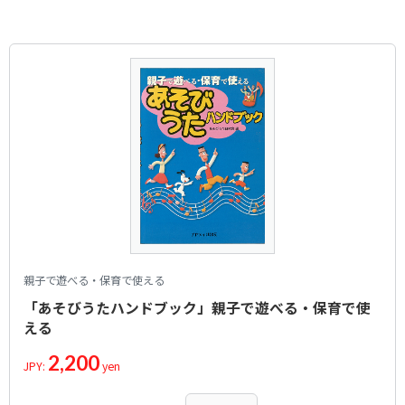
あんたがたどこさ
Traditional
作詞者：
作曲者：
わらべうた
-
大波小波
Traditional
作詞者：
作曲者：
わらべうた
-
ゆうびんやさんのおとしもの
Traditional
作詞者：
作曲者：
わらべうた
-
ホーキ ポーキ
Traditional
作詞者：
作曲者：
わらべうた
-
もしもね
Traditional
作詞者：
作曲者：
わらべうた
-
水中メガネ
Traditional
作詞者：
作曲者：
わらべうた
谷口國博
シャボン玉むっつ
TANIGUCHI, Kunihiro
作詞者：
作曲者：
鴨志田丈幸
谷口國博
しんかんせんは はやいぞ！
TANIGUCHI, Kunihiro
作詞者：
作曲者：
谷口國博
伊藤義明
おしりでドン
-
作詞者：
作曲者：
谷口國博
谷口國博
しりずもう
TANIGUCHI, Kunihiro
作詞者：
作詞者：
谷口國博
加茂ふさ子
ちょっと変身！
作詞者：
作曲者：
谷口國博
鈴木哲也
いちばんぼし
-
作曲者：
鈴木哲也
さよなら三角
-
作詞者：
作曲者：
鈴木哲也
-
おしりから読んでみて？
Traditional
作詞者：
作曲者：
鈴木哲也
-
ブルブルはやくちことば
Traditional
作詞者：
作曲者：
わらべうた
鈴木哲也
親子で遊べる・保育で使える
小さなじしゃく
-
作詞者：
作曲者：
わらべうた
猪野 純
今夜のおかず
「あそびうたハンドブック」親子で遊べる・保育で使
Ino，Jun
作詞者：
作曲者：
鈴木哲也
後藤紀子
あの人はどこだ！
-
える
作詞者：
作曲者：
猪野 純
後藤紀子
ブルブルコンビ
-
作詞者：
作曲者：
後藤紀子
後藤紀子
2,200
人間・うさぎ・カメ
-
JPY:
yen
作詞者：
作曲者：
後藤紀子
後藤紀子
冬のうた
-
作詞者：
作曲者：
後藤紀子
後藤紀子
みつけた
-
作詞者：
作曲者：
後藤紀子
福村富美