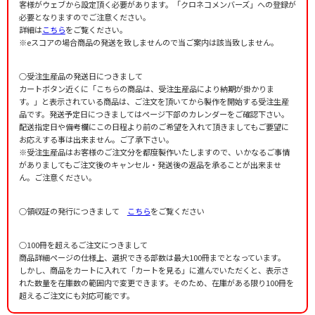
さかながスイスイ
客様がウェブから設定頂く必要があります。「クロネコメンバーズ」への登録が
Yuasa，Tombo
作詞者：
作曲者：
イギリス民謡
成田和夫
必要となりますのでご注意ください。
うえしたよこ
Narita，Kazuo
作詞者：
作曲者：
中川ひろたか
谷口國博
詳細は
こちら
をご覧ください。
トンネルくぐって
TANIGUCHI, Kunihiro
作詞者：
作曲者：
成田和夫
谷口國博
※eスコアの場合商品の発送を致しませんので当ご案内は該当致しません。
みんなで行こう！
TANIGUCHI, Kunihiro
作詞者：
作曲者：
谷口國博
たかはしまさき
ちっちゃくなって
Takahashi，Masaki
作詞者：
作曲者：
谷口國博
當銀玲子
○受注生産品の発送日につきまして
かごめかごめ
TOUGIN, Reiko
作詞者：
作詞者：
たかはしまさき
加茂ふさ子
カートボタン近くに「こちらの商品は、受注生産品により納期が掛かりま
なべなべそこぬけた
作詞者：
作曲者：
當銀玲子
-
す。」と表示されている商品は、ご注文を頂いてから製作を開始する受注生産
おばけなんかこわくない
Traditional
作曲者：
-
品です。発送予定日につきましてはページ下部のカレンダーをご確認下さい。
せんたくもの
Traditional
配送指定日や備考欄にこの日程より前のご希望を入れて頂きましてもご要望に
作詞者：
作曲者：
わらべうた
當銀玲子
ぞうすいまめ
TOUGIN, Reiko
お応えする事は出来ません。ご了承下さい。
作詞者：
作曲者：
わらべうた
後藤紀子
ロンドン橋
※受注生産品はお客様のご注文分を都度製作いたしますので、いかなるご事情
-
作詞者：
作曲者：
當銀玲子
-
がありましてもご注文後のキャンセル・発送後の返品を承ることが出来ませ
とおりゃんせ
Traditional
作詞者：
作曲者：
後藤紀子
-
ん。ご注意ください。
きいよりでんしゃ
Traditional
作詞者：
作曲者：
アメリカの遊び歌
-
じゃんけん列車
Traditional
作詞者：
作曲者：
イギリス民謡
後藤紀子
アルプス一万尺
○領収証の発行につきまして
こちら
をご覧ください
-
作詞者：
作曲者：
わらべうた
下郷裕子・當銀玲子
おちゃらか
-
作詞者：
作曲者：
後藤紀子
作曲者不詳
おてらのおしょうさん
Anon.
○100冊を超えるご注文につきまして
作詞者：
作曲者：
下郷裕子・當銀玲子
-
パチ！パチ！
Traditional
商品詳細ページの仕様上、選択できる部数は最大100冊までとなっています。
作詞者：
作曲者：
アメリカ民謡
-
あぶくたった
しかし、商品をカートに入れて「カートを見る」に進んでいただくと、表示さ
Traditional
作詞者：
作曲者：
わらべうた
福村富美
れた数量を在庫数の範囲内で変更できます。そのため、在庫がある限り100冊を
子とろ子とろ
-
作詞者：
作曲者：
わらべうた
-
超えるご注文にも対応可能です。
だるまさんがころんだ
Traditional
作詞者：
作曲者：
福村富美
-