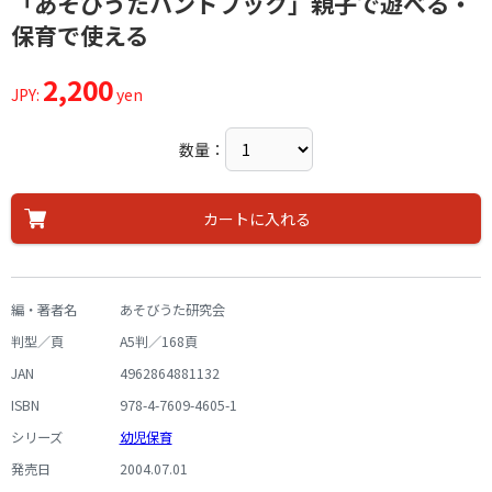
「あそびうたハンドブック」親子で遊べる・
保育で使える
2,200
JPY:
yen
数量：
カートに入れる
編・著者名
あそびうた研究会
判型／頁
A5判／168頁
JAN
4962864881132
ISBN
978-4-7609-4605-1
シリーズ
幼児保育
発売日
2004.07.01