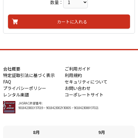
数量：
メリークリスマス
-
作詞者：
作曲者：
後藤紀子
福村富美
おつかれさま
-
作詞者：
作曲者：
福村富美
成田和夫
うそつきのつき
Narita，Kazuo
作詞者：
作曲者：
福村富美
猪野 純
カートに入れる
へんなおにぎり
Ino，Jun
作詞者：
作曲者：
成田和夫
伊藤義明
ブタヤマさんたらブタヤマさん
-
作詞者：
作曲者：
猪野 純
伊藤義明
うんちしたのはだれよ！
-
作詞者：
作曲者：
内田麟太郎
伊藤義明
きょだいな きょだいな
-
作詞者：
作曲者：
長新太
後藤紀子
さーて、このこはだ れ？
-
作詞者：
作曲者：
長新太
後藤紀子
すてきな出会い
-
作詞者：
作曲者：
後藤紀子ヴェルナー・ホルツヴァルト
（後藤紀子）わらべうた
ママのおけしょう
-
作詞者：
作曲者：
長谷川摂子
後藤紀子
会社概要
ご利用ガイド
星の運動会
-
作詞者：
作曲者：
後藤紀子
後藤紀子
特定証取引法に基づく表示
利用規約
なにができるかな？
-
作詞者：
作曲者：
後藤紀子
後藤紀子
FAQ
セキュリティについて
ハンカチ・ハンカチ
-
作詞者：
作曲者：
後藤紀子
當銀玲子
プライバシーポリシー
お問い合わせ
みんなでバァ
TOUGIN, Reiko
作詞者：
作詞者：
後藤紀子
加茂ふさ子
レンタル楽譜
コーポレートサイト
あなたはだーれ
作詞者：
作曲者：
當銀玲子
成田和夫
やどかり
Narita，Kazuo
作詞者：
加茂ふさ子
JASRAC許諾番号:
へんしんへんしん
9018423001Y37019・9018423002Y30005・9018423006Y37021
作詞者：
作詞者：
成田和夫
加茂ふさ子
せんたくアニマル
作詞者：
加茂ふさ子
どうぶつえんにいこう
作詞者：
加茂ふさ子
いない いない ばぁ
作曲者：
松下妙子
8月
9月
Matsushita，Taeko
作曲者：
たはかしまさき