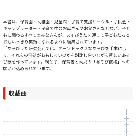
本書は、保育園・幼稚園・児童館・子育て支援サークル・子供会・
キャンプリーダー・子育て中のお母さんやお父さんなどなど、子ど
もに関わるすべてのみなさんが、あそびうたを通して子どもたちと
おもいっきり笑顔になれるように編集されています。
「あそびうた研究会」では、オーソドックスなあそびを手本にし
て、それらの何処がおもしろいのかを討論し合いながら新しいあそ
び歌を作っています。親と子、保育者と幼児の「あそび復権」への
願いが込められています。
収載曲
Sing
パワフルトレイン
作曲者：
鈴木哲也
うたってゆこう
-
作曲者：
猪野 純
ちょちちょち
Ino，Jun
作詞者：
作曲者：
鈴木哲也
谷口國博