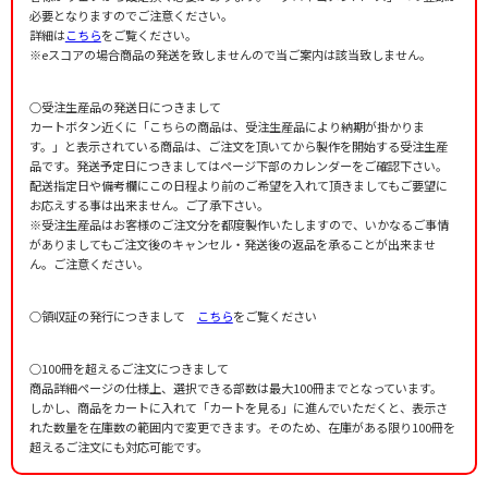
必要となりますのでご注意ください。
詳細は
こちら
をご覧ください。
※eスコアの場合商品の発送を致しませんので当ご案内は該当致しません。
○受注生産品の発送日につきまして
カートボタン近くに「こちらの商品は、受注生産品により納期が掛かりま
す。」と表示されている商品は、ご注文を頂いてから製作を開始する受注生産
品です。発送予定日につきましてはページ下部のカレンダーをご確認下さい。
配送指定日や備考欄にこの日程より前のご希望を入れて頂きましてもご要望に
お応えする事は出来ません。ご了承下さい。
※受注生産品はお客様のご注文分を都度製作いたしますので、いかなるご事情
がありましてもご注文後のキャンセル・発送後の返品を承ることが出来ませ
ん。ご注意ください。
○領収証の発行につきまして
こちら
をご覧ください
○100冊を超えるご注文につきまして
商品詳細ページの仕様上、選択できる部数は最大100冊までとなっています。
しかし、商品をカートに入れて「カートを見る」に進んでいただくと、表示さ
れた数量を在庫数の範囲内で変更できます。そのため、在庫がある限り100冊を
超えるご注文にも対応可能です。