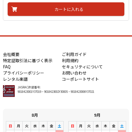
カートに入れる
会社概要
ご利用ガイド
特定証取引法に基づく表示
利用規約
FAQ
セキュリティについて
プライバシーポリシー
お問い合わせ
レンタル楽譜
コーポレートサイト
JASRAC許諾番号:
9018423001Y37019・9018423002Y30005・9018423006Y37021
8月
9月
日
月
火
水
木
金
土
日
月
火
水
木
金
土