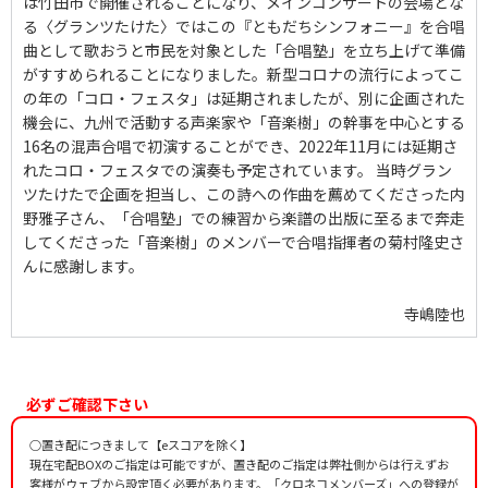
は竹田市で開催されることになり、メインコンサートの会場とな
る〈グランツたけた〉ではこの『ともだちシンフォニー』を合唱
曲として歌おうと市民を対象とした「合唱塾」を立ち上げて準備
がすすめられることになりました。新型コロナの流行によってこ
の年の「コロ・フェスタ」は延期されましたが、別に企画された
機会に、九州で活動する声楽家や「音楽樹」の幹事を中心とする
16名の混声合唱で初演することができ、2022年11月には延期さ
れたコロ・フェスタでの演奏も予定されています。 当時グラン
ツたけたで企画を担当し、この詩への作曲を薦めてくださった内
野雅子さん、「合唱塾」での練習から楽譜の出版に至るまで奔走
してくださった「音楽樹」のメンバーで合唱指揮者の菊村隆史さ
んに感謝します。
寺嶋陸也
必ずご確認下さい
○置き配につきまして【eスコアを除く】
現在宅配BOXのご指定は可能ですが、置き配のご指定は弊社側からは行えずお
客様がウェブから設定頂く必要があります。「クロネコメンバーズ」への登録が