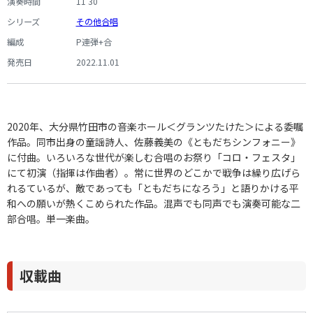
演奏時間
11'30"
シリーズ
その他合唱
編成
P連弾+合
発売日
2022.11.01
2020年、大分県竹田市の音楽ホール＜グランツたけた＞による委嘱
作品。同市出身の童謡詩人、佐藤義美の《ともだちシンフォニー》
に付曲。いろいろな世代が楽しむ合唱のお祭り「コロ・フェスタ」
にて初演（指揮は作曲者）。常に世界のどこかで戦争は繰り広げら
れるているが、敵であっても「ともだちになろう」と語りかける平
和への願いが熱くこめられた作品。混声でも同声でも演奏可能な二
部合唱。単一楽曲。
収載曲