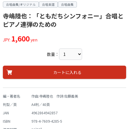
合唱曲集/オリジナル
合唱楽譜
合唱曲集
寺嶋陸也：「ともだちシンフォニー」合唱と
ピアノ連弾のための
1,600
JPY:
yen
数量：
カートに入れる
編・著者名
作曲:寺嶋陸也 作詩:佐藤義美
判型／頁
A4判／40頁
JAN
4962864942857
ISBN
978-4-7609-4285-5