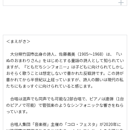
ともだちシンフォニー
作曲者：
寺嶋陸也
Terashima，Rikuya
作詞者：
佐藤義美
＜まえがき＞
大分県竹田市出身の詩人、佐藤義美（1905～1968）は、『い
ぬのおまわりさん』をはじめとする童謡の詩人として知られてい
ますが、『ともだちシンフォニー』は子どもに向けられてしかし
おそらく歌うことは想定しないで書かれた反戦詩です。この詩が
書かれてから半世紀以上経っていますが、詩人の願いは現代の私
たちにもまっすぐに向けられていると感じます。
合唱は混声でも同声でも可能な2部合唱で、ピアノは連弾（1台
のピアノで可能）で管弦楽のようなシンフォニックな響きをねら
っています。
合唱人集団「音楽樹」主催の「コロ・フェスタ」が2020年に