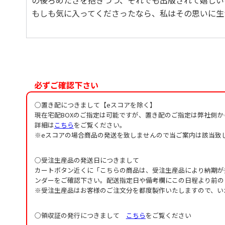
の後ろめたさを抱きつつ、それでも出版されて嬉しい
もしも気に入ってくださったなら、私はその思いに生
必ずご確認下さい
○置き配につきまして【eスコアを除く】
現在宅配BOXのご指定は可能ですが、置き配のご指定は弊社側
詳細は
こちら
をご覧ください。
※eスコアの場合商品の発送を致しませんので当ご案内は該当致
○受注生産品の発送日につきまして
カートボタン近くに「こちらの商品は、受注生産品により納期が
ンダーをご確認下さい。配送指定日や備考欄にこの日程より前の
※受注生産品はお客様のご注文分を都度製作いたしますので、い
○領収証の発行につきまして
こちら
をご覧ください