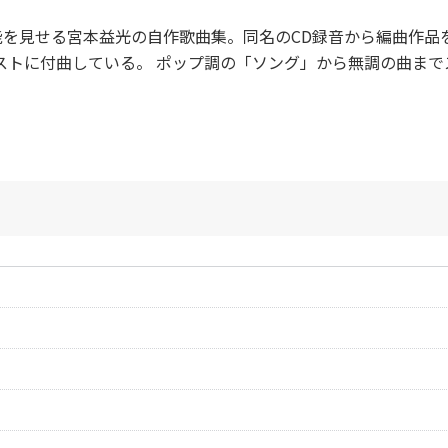
能を見せる宮本益光の自作歌曲集。同名のCD録音から編曲作品
ストに付曲している。 ポップ調の「ソング」から無調の曲ま
作曲者：
宮本益光
-
作曲者：
宮本益光
作詞者：
宮本益光
-
作曲者：
宮本益光
作詞者：
宮本益光
-
作曲者：
宮本益光
作詞者：
宮本益光
-