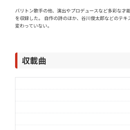
バリトン歌手の他、演出やプロデュースなど多彩な才
を収録した。 自作の詩のほか、谷川俊太郎などのテキ
変わっていない。
収載曲
私の歌
パパとママのうた
抱きしめる
マヒルの湖