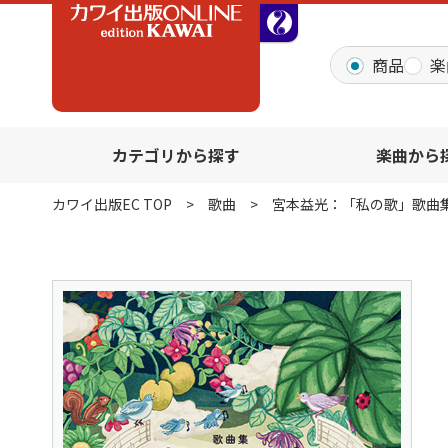
全音オンラインショッ
商品
楽
カテゴリから探す
楽曲から
カワイ出版EC TOP
歌曲
宮本益光：「私の歌」歌曲