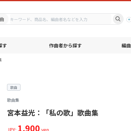
プ
曲
探す
作曲者から探す
編曲
集
歌曲
歌曲集
宮本益光：「私の歌」歌曲集
1,900
JPY:
yen