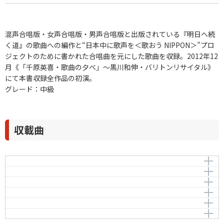
混声合唱版・女声合唱版・男声合唱版と出版されている『明日へ続
く道』の歌曲への編作と“日本中に歌声を＜歌おう NIPPON＞”プロ
ジェクトのために書かれた合唱曲を元にした歌曲を収録。2012年12
月《「千原英喜・歌曲の夕べ」～黒川和伸・バリトンリサイタル》
にて本書収録全作品の初演。
グレード：中級
収載曲
明日へ続く道1 4
君影草
作曲者：
千原英喜
もう一度
Chihara，Hideki
作曲者：
千原英喜
悲しみの意味
Chihara，Hideki
作詞者：
作曲者：
星野富弘
千原英喜
明日へ続く道
Chihara，Hideki
作詞者：
作曲者：
星野富弘
千原英喜
宮沢賢治の最後の手紙
Chihara，Hideki
作詞者：
作曲者：
星野富弘
千原英喜