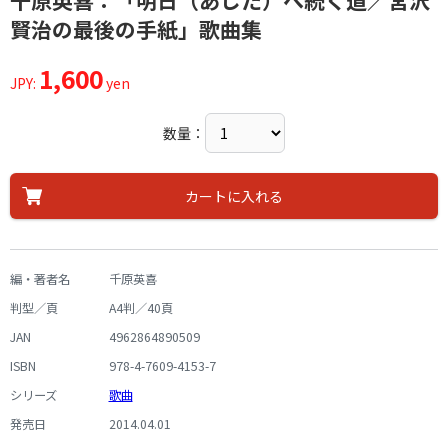
千原英喜：「明日（あした）へ続く道／宮沢
賢治の最後の手紙」歌曲集
1,600
JPY:
yen
数量：
カートに入れる
編・著者名
千原英喜
判型／頁
A4判／40頁
JAN
4962864890509
ISBN
978-4-7609-4153-7
シリーズ
歌曲
発売日
2014.04.01