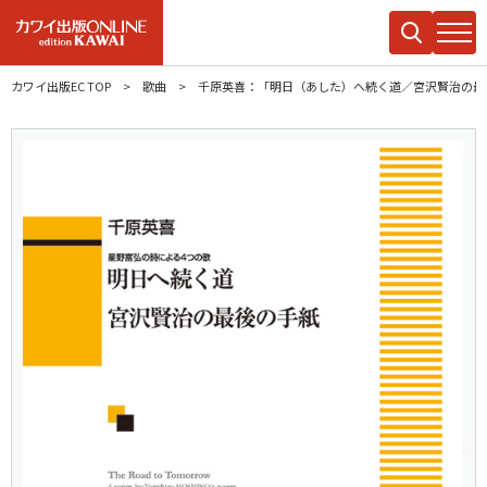
カワイ出版EC TOP
歌曲
千原英喜：「明日（あした）へ続く道／宮沢賢治の最