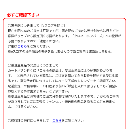
Chihara，Hideki
作詞者：
作曲者：
星野富弘
千原英喜
Chihara，Hideki
作詞者：
星野富弘
必ずご確認下さい
作詞者：
宮沢賢治
○置き配につきまして【eスコアを除く】
現在宅配BOXのご指定は可能ですが、置き配のご指定は弊社側からは行えずお
客様がウェブから設定頂く必要があります。「クロネコメンバーズ」への登録が
必要となりますのでご注意ください。
詳細は
こちら
をご覧ください。
※eスコアの場合商品の発送を致しませんので当ご案内は該当致しません。
○受注生産品の発送日につきまして
カートボタン近くに「こちらの商品は、受注生産品により納期が掛かりま
す。」と表示されている商品は、ご注文を頂いてから製作を開始する受注生産
品です。発送予定日につきましてはページ下部のカレンダーをご確認下さい。
配送指定日や備考欄にこの日程より前のご希望を入れて頂きましてもご要望に
お応えする事は出来ません。ご了承下さい。
※受注生産品はお客様のご注文分を都度製作いたしますので、いかなるご事情
がありましてもご注文後のキャンセル・発送後の返品を承ることが出来ませ
ん。ご注意ください。
○領収証の発行につきまして
こちら
をご覧ください