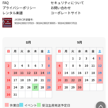
FAQ
セキュリティについて
プライバシーポリシー
お問い合わせ
レンタル楽譜
コーポレートサイト
JASRAC許諾番号:
9018423001Y37019・9018423002Y30005・9018423006Y37021
8月
9月
日
月
火
水
木
金
土
日
月
火
水
木
金
土
1
1
2
3
4
5
2
3
4
5
6
7
8
6
7
8
9
10
11
12
9
10
11
12
13
14
15
13
14
15
16
17
18
19
16
17
18
19
20
21
22
20
21
22
23
24
25
26
23
24
25
26
27
28
29
27
28
29
30
30
31
休業日
イベント
受注生産発送予定日