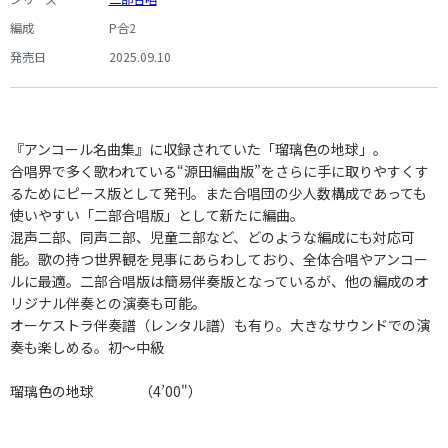
編成
P合2
発売日
2025.09.10
『アンコール名曲集』に収録されていた「瑠璃色の地球」。
合唱界で多く歌われている“源田編曲版”をさらに手に取りやすくす
るためにピース版として発刊。また合唱団の少人数構成であっても
使いやすい「二部合唱版」として新たに編曲。
混声二部、同声二部、児童二部など、どのような編成にも対応可
能。歌の持つ世界観を見事にあらわしており、全体合唱やアンコー
ルに最適。二部合唱版は簡易伴奏版となっているが、他の編成のオ
リジナル伴奏との演奏も可能。
オーケストラ伴奏譜（レンタル譜）も有り。大きなサウンドでの演
奏も楽しめる。初〜中級
瑠璃色の地球 （4’00"）