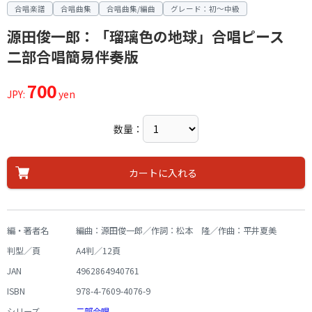
合唱楽譜
合唱曲集
合唱曲集/編曲
グレード：初～中級
源田俊一郎：「瑠璃色の地球」合唱ピース
二部合唱簡易伴奏版
700
JPY:
yen
数量：
カートに入れる
編・著者名
編曲：源田俊一郎／作詞：松本 隆／作曲：平井夏美
判型／頁
A4判／12頁
JAN
4962864940761
ISBN
978-4-7609-4076-9
シリーズ
二部合唱