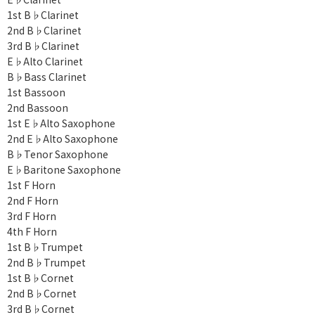
1st B♭Clarinet
2nd B♭Clarinet
3rd B♭Clarinet
E♭Alto Clarinet
B♭Bass Clarinet
1st Bassoon
2nd Bassoon
1st E♭Alto Saxophone
2nd E♭Alto Saxophone
B♭Tenor Saxophone
E♭Baritone Saxophone
1st F Horn
2nd F Horn
3rd F Horn
4th F Horn
1st B♭Trumpet
2nd B♭Trumpet
1st B♭Cornet
2nd B♭Cornet
3rd B♭Cornet