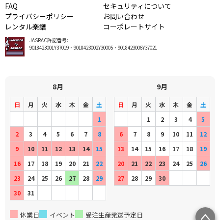
FAQ
セキュリティについて
プライバシーポリシー
お問い合わせ
レンタル楽譜
コーポレートサイト
JASRAC許諾番号:
9018423001Y37019・9018423002Y30005・9018423006Y37021
8月
9月
日
月
火
水
木
金
土
日
月
火
水
木
金
土
1
1
2
3
4
5
2
3
4
5
6
7
8
6
7
8
9
10
11
12
9
10
11
12
13
14
15
13
14
15
16
17
18
19
16
17
18
19
20
21
22
20
21
22
23
24
25
26
23
24
25
26
27
28
29
27
28
29
30
30
31
休業日
イベント
受注生産発送予定日