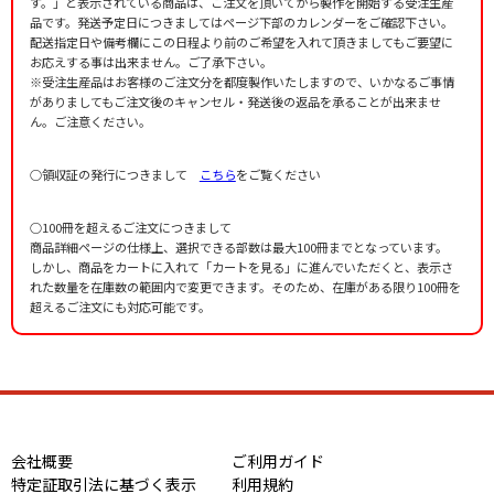
す。」と表示されている商品は、ご注文を頂いてから製作を開始する受注生産
品です。発送予定日につきましてはページ下部のカレンダーをご確認下さい。
配送指定日や備考欄にこの日程より前のご希望を入れて頂きましてもご要望に
お応えする事は出来ません。ご了承下さい。
※受注生産品はお客様のご注文分を都度製作いたしますので、いかなるご事情
がありましてもご注文後のキャンセル・発送後の返品を承ることが出来ませ
ん。ご注意ください。
○領収証の発行につきまして
こちら
をご覧ください
○100冊を超えるご注文につきまして
商品詳細ページの仕様上、選択できる部数は最大100冊までとなっています。
しかし、商品をカートに入れて「カートを見る」に進んでいただくと、表示さ
れた数量を在庫数の範囲内で変更できます。そのため、在庫がある限り100冊を
超えるご注文にも対応可能です。
会社概要
ご利用ガイド
特定証取引法に基づく表示
利用規約