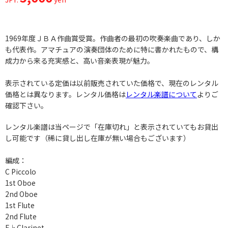
1969年度ＪＢＡ作曲賞受賞。作曲者の最初の吹奏楽曲であり、しか
も代表作。アマチュアの演奏団体のために特に書かれたもので、構
成力から来る充実感と、高い音楽表現が魅力。
表示されている定価は以前販売されていた価格で、現在のレンタル
価格とは異なります。レンタル価格は
レンタル楽譜について
よりご
確認下さい。
レンタル楽譜は当ページで「在庫切れ」と表示されていてもお貸出
し可能です（稀に貸し出し在庫が無い場合もございます）
編成：
C Piccolo
1st Oboe
2nd Oboe
1st Flute
2nd Flute
E♭Clarinet