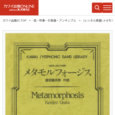
カワイ出版EC TOP
弦・吹奏・打楽器・アンサンブル
(レンタル楽譜) メタモ