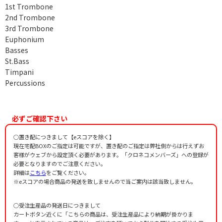
1st Trombone
2nd Trombone
3rd Trombone
Euphonium
Basses
St.Bass
Timpani
Percussions
必ずご確認下さい
○置き配につきまして【eスコアを除く】
現在宅配BOXのご指定は可能ですが、置き配のご指定は弊社側からは行えずお
客様がウェブから設定頂く必要があります。「クロネコメンバーズ」への登録が
必要となりますのでご注意ください。
詳細は
こちら
をご覧ください。
※eスコアの場合商品の発送を致しませんので当ご案内は該当致しません。
○受注生産品の発送日につきまして
カートボタン近くに「こちらの商品は、受注生産品により納期が掛かりま