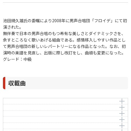
池田規久雄氏の委嘱により2008年に男声合唱団「フロイデ」にて初
演された。
無伴奏で日本の男声合唱のもつ希有な美しさとダイナミックさを、
余すところなく歌いあげる組曲である。感情移入しやすい作品とし
て男声合唱団の新しいレパートリーになる作品となった。なお、初
演時の楽譜を見直し、出版に際し改訂をし、曲順も変更になった。
グレード：中級
収載曲
貫ぬく 光
秋の かなしみ
作曲者：
松下 耕
空が凝視(み)ている
Matsushita，Kou
作曲者：
松下 耕
はらへたまつてゆく かなしみ
Matsushita，Kou
作詞者：
作曲者：
八木重吉
松下 耕
雲
Matsushita，Kou
作詞者：
作曲者：
八木重吉
松下 耕