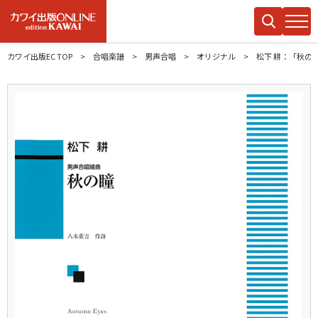
カワイ出版EC TOP
合唱楽譜
男声合唱
オリジナル
松下 耕：「秋の