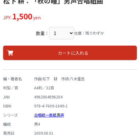
松下 耕：「秋の瞳」男声合唱組曲
1,500
JPY:
yen
数量：
在庫：残りわずか
カートに入れる
編・著者名
作曲:松下 耕 作詩:八木重吉
判型／頁
A4判／32頁
JAN
4962864896204
ISBN
978-4-7609-1849-2
シリーズ
合唱統一表紙男声
編成
男4
発売日
2009.08.01