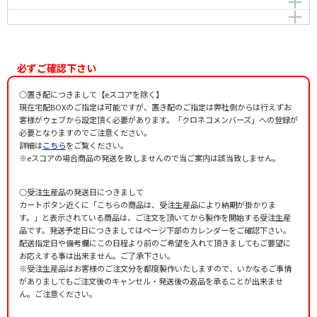
葉
Matsushita，Kou
作詞者：
作曲者：
八木重吉
松下 耕
うつくしいもの
Matsushita，Kou
作詞者：
作曲者：
八木重吉
松下 耕
Matsushita，Kou
作詞者：
作曲者：
八木重吉
松下 耕
Matsushita，Kou
作詞者：
八木重吉
必ずご確認下さい
作詞者：
八木重吉
○置き配につきまして【eスコアを除く】
現在宅配BOXのご指定は可能ですが、置き配のご指定は弊社側からは行えずお
客様がウェブから設定頂く必要があります。「クロネコメンバーズ」への登録が
必要となりますのでご注意ください。
詳細は
こちら
をご覧ください。
※eスコアの場合商品の発送を致しませんので当ご案内は該当致しません。
○受注生産品の発送日につきまして
カートボタン近くに「こちらの商品は、受注生産品により納期が掛かりま
す。」と表示されている商品は、ご注文を頂いてから製作を開始する受注生産
品です。発送予定日につきましてはページ下部のカレンダーをご確認下さい。
配送指定日や備考欄にこの日程より前のご希望を入れて頂きましてもご要望に
お応えする事は出来ません。ご了承下さい。
※受注生産品はお客様のご注文分を都度製作いたしますので、いかなるご事情
がありましてもご注文後のキャンセル・発送後の返品を承ることが出来ませ
ん。ご注意ください。