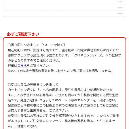
紅葉
Nakayama，Shinpei
作詞者：
作曲者：
髙野辰之
文部省唱歌
汽車
Tints of Deepening Autumn（Momiji）
Monbusho-shouka
作詞者：
北原白秋
一月一日
作詞者：
作曲者：
文部省唱歌
大和田 愛羅
作曲者：
岡野貞一
Owada，Aira
Okano，Teiichi
作曲者：
上 真行
UE, Sanemichi
作詞者：
不詳
作詞者：
髙野辰之
必ずご確認下さい
作詞者：
千家尊福
○置き配につきまして【eスコアを除く】
現在宅配BOXのご指定は可能ですが、置き配のご指定は弊社側からは行えずお
客様がウェブから設定頂く必要があります。「クロネコメンバーズ」への登録が
必要となりますのでご注意ください。
詳細は
こちら
をご覧ください。
※eスコアの場合商品の発送を致しませんので当ご案内は該当致しません。
○受注生産品の発送日につきまして
カートボタン近くに「こちらの商品は、受注生産品により納期が掛かりま
す。」と表示されている商品は、ご注文を頂いてから製作を開始する受注生産
品です。発送予定日につきましてはページ下部のカレンダーをご確認下さい。
配送指定日や備考欄にこの日程より前のご希望を入れて頂きましてもご要望に
お応えする事は出来ません。ご了承下さい。
※受注生産品はお客様のご注文分を都度製作いたしますので、いかなるご事情
がありましてもご注文後のキャンセル・発送後の返品を承ることが出来ませ
ん。ご注意ください。