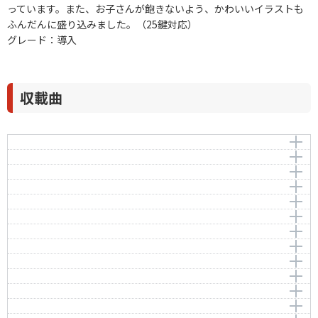
っています。また、お子さんが飽きないよう、かわいいイラストも
ふんだんに盛り込みました。（25鍵対応）
グレード：導入
収載曲
春が来た
ゆりかごのうた
作曲者：
岡野貞一
つき
Okano，Teiichi
作曲者：
草川 信
証城寺の狸囃子
Kusakawa，Shin
作詞者：
作曲者：
髙野辰之
文部省唱歌
さくら
Monbusho-shouka
作詞者：
作曲者：
北原白秋
中山晋平
春の小川
Kitahara，Hakushu
Nakayama，Shinpei
作詞者：
作曲者：
文部省唱歌
-
富士山
Traditional
作詞者：
作曲者：
野口雨情
岡野貞一
こいのぼり
Okano，Teiichi
作詞者：
作曲者：
日本古謡
文部省唱歌
茶つみ
Monbusho-shouka
作詞者：
作曲者：
髙野辰之
無名著作物
ふるさと
Anon.
作詞者：
作曲者：
巌谷小波
文部省唱歌
あめふり
Monbusho-shouka
作詞者：
作曲者：
近藤宮子
岡野貞一
村祭
Okano，Teiichi
作詞者：
作曲者：
文部省唱歌
中山晋平