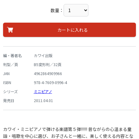
数量：
カートに入れる
編・著者名
カワイ出版
判型／頁
B5変形判／32頁
JAN
4962864909966
ISBN
978-4-7609-0996-4
シリーズ
ミニピアノ
発売日
2011.04.01
カワイ・ミニピアノで弾ける楽譜第５弾!!!!! 昔ながらの心温まる童
謡・唱歌を中心に選び、お子さんと一緒に、楽しく使える内容とな