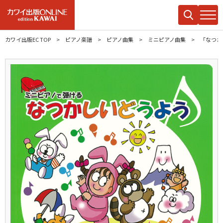
カワイ出版EC TOP
ピアノ楽譜
ピアノ曲集
ミニピアノ曲集
「なつか