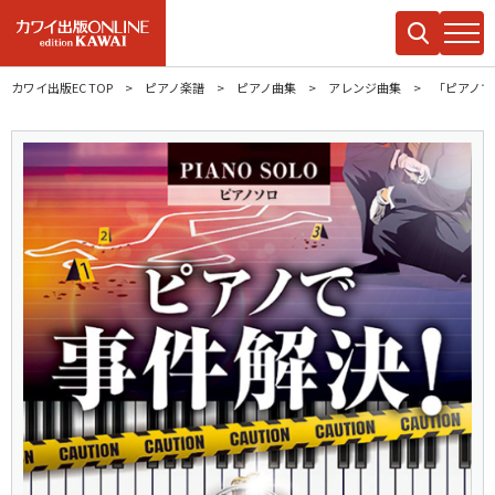
カワイ出版EC TOP
ピアノ楽譜
ピアノ曲集
アレンジ曲集
「ピアノで