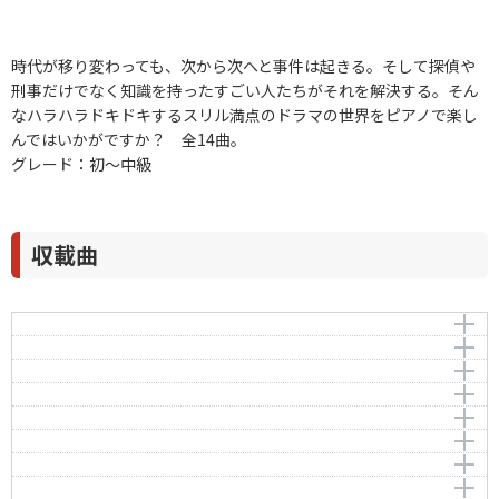
時代が移り変わっても、次から次へと事件は起きる。そして探偵や
刑事だけでなく知識を持ったすごい人たちがそれを解決する。そん
なハラハラドキドキするスリル満点のドラマの世界をピアノで楽し
んではいかがですか？ 全14曲。
グレード：初～中級
収載曲
火曜サスペンス劇場フラッシュバックテーマ
ルパン三世のテーマ
作曲者：
木森敏之
CAT'S EYE
Kimori，Toshiyuki
作曲者：
大野雄二
名探偵コナン メイン・テーマ
Ohno，Yuji
編曲者：
作曲者：
北るみ子
小田 裕一郎
愛のバラード（「犬神家の一族」より）
Oda，Yuichiro
編曲者：
作曲者：
北るみ子
大野克夫
太陽にほえろのテーマ
Ohno，Katsuo
編曲者：
作曲者：
浅子勝也
大野雄二
作詞者：
千家和也
Gメン'75のテーマ
Ohno，Yuji
編曲者：
作曲者：
倉橋ミキ
大野克夫
作詞者：
三浦徳子
西部警察メインテーマ