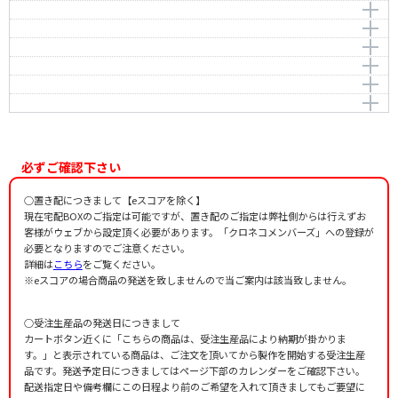
Gメン'75のテーマ
Ohno，Katsuo
編曲者：
五十嵐琴未
ワンダフル・ガイズ（「西部警察PART-Ⅱ」より）
編曲者：
作曲者：
浅子勝也
宇都宮安重
作曲者：
菊池俊輔
Rhythm And Police（「踊る大捜査線」より）
-
Kikuchi，Shunsuke
作曲者：
羽田 健太郎
FURUHATA'S THEME
Haneda，Kentaro
編曲者：
作曲者：
浅子勝也
松本晃彦
編曲者：
浅子勝也
相棒 オープニングテーマ
-
編曲者：
作曲者：
浅子勝也
本間勇輔
科捜研のテーマ
Homma，Yusuke
編曲者：
作曲者：
浅子勝也
池 頼広
「HERO」-Main Title-
IKE, Yoshihiro
編曲者：
作曲者：
浅子勝也
川井憲次
-
編曲者：
作曲者：
五十嵐琴未
服部隆之
Hattori，Takayuki
編曲者：
浅子勝也
必ずご確認下さい
編曲者：
浅子勝也
○置き配につきまして【eスコアを除く】
現在宅配BOXのご指定は可能ですが、置き配のご指定は弊社側からは行えずお
客様がウェブから設定頂く必要があります。「クロネコメンバーズ」への登録が
必要となりますのでご注意ください。
詳細は
こちら
をご覧ください。
※eスコアの場合商品の発送を致しませんので当ご案内は該当致しません。
○受注生産品の発送日につきまして
カートボタン近くに「こちらの商品は、受注生産品により納期が掛かりま
す。」と表示されている商品は、ご注文を頂いてから製作を開始する受注生産
品です。発送予定日につきましてはページ下部のカレンダーをご確認下さい。
配送指定日や備考欄にこの日程より前のご希望を入れて頂きましてもご要望に