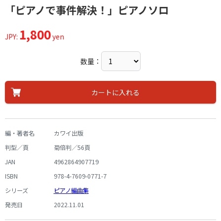
「ピアノで事件解決！」ピアノソロ
1,800
JPY:
yen
数量：
カートに入れる
編・著者名
カワイ出版
判型／頁
菊倍判／56頁
JAN
4962864907719
ISBN
978-4-7609-0771-7
シリーズ
ピアノ編曲集
発売日
2022.11.01