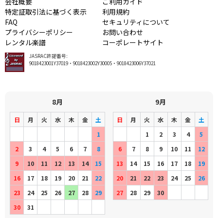
会社概要
ご利用ガイド
特定証取引法に基づく表示
利用規約
FAQ
セキュリティについて
プライバシーポリシー
お問い合わせ
レンタル楽譜
コーポレートサイト
JASRAC許諾番号:
9018423001Y37019・9018423002Y30005・9018423006Y37021
8月
9月
日
月
火
水
木
金
土
日
月
火
水
木
金
土
1
1
2
3
4
5
2
3
4
5
6
7
8
6
7
8
9
10
11
12
9
10
11
12
13
14
15
13
14
15
16
17
18
19
16
17
18
19
20
21
22
20
21
22
23
24
25
26
23
24
25
26
27
28
29
27
28
29
30
30
31