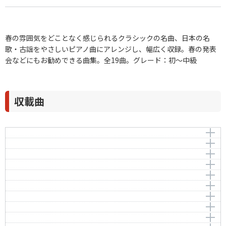
春の雰囲気をどことなく感じられるクラシックの名曲、日本の名
歌・古謡をやさしいピアノ曲にアレンジし、幅広く収録。春の発表
会などにもお勧めできる曲集。全19曲。グレード：初～中級
収載曲
さくらさくら
蛍の光
作曲者：
-
威風堂々第１番
Auld Land Syne
Traditional
花
編曲者：
作曲者：
壺井一歩
エルガー，エドワード
作曲者：
-
春に寄す
Hana (Sumida River)
Elgar，Edward
Traditional
乾杯の歌（椿姫より）
Lyriske smastykker No.3 To the Spring Op.43-6
編曲者：
壺井一歩
編曲者：
作曲者：
壺井一歩
瀧 廉太郎
ヴァイオリンソナタ第5番「春」第1楽章
<La Traviata> “Brindisi”
Taki，Rentarou
作曲者：
グリーグ，エドヴァルド
春（17の歌曲より第2曲）
Sonata 5 F-major (Spring Sonata) Op.24
Grieg，Edvard
編曲者：
作曲者：
壺井一歩
ヴェルディ，ジュゼッペ
すみれ
Wiosna (Printemps) Op.74-2/BI 117 [Posth.]
Verdi，Giuseppe
編曲者：
作曲者：
壺井一歩
ベートーヴェン，ルートヴィヒ・ヴァン