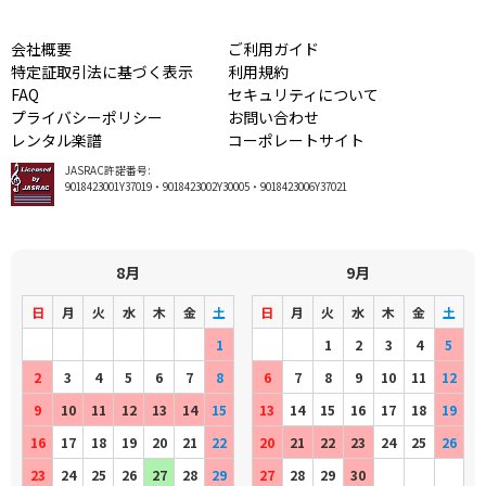
会社概要
ご利用ガイド
特定証取引法に基づく表示
利用規約
FAQ
セキュリティについて
プライバシーポリシー
お問い合わせ
レンタル楽譜
コーポレートサイト
JASRAC許諾番号:
9018423001Y37019・9018423002Y30005・9018423006Y37021
8月
9月
日
月
火
水
木
金
土
日
月
火
水
木
金
土
1
1
2
3
4
5
2
3
4
5
6
7
8
6
7
8
9
10
11
12
9
10
11
12
13
14
15
13
14
15
16
17
18
19
16
17
18
19
20
21
22
20
21
22
23
24
25
26
23
24
25
26
27
28
29
27
28
29
30