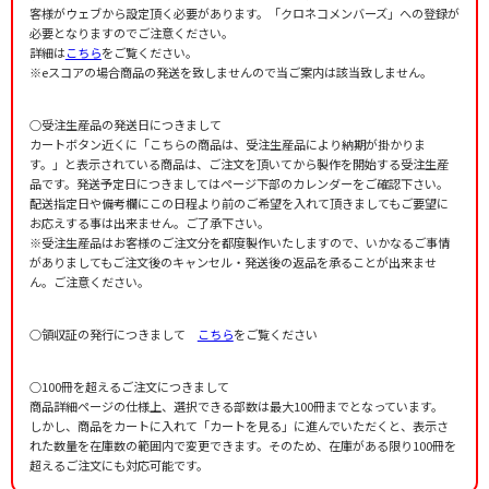
客様がウェブから設定頂く必要があります。「クロネコメンバーズ」への登録が
必要となりますのでご注意ください。
詳細は
こちら
をご覧ください。
※eスコアの場合商品の発送を致しませんので当ご案内は該当致しません。
○受注生産品の発送日につきまして
カートボタン近くに「こちらの商品は、受注生産品により納期が掛かりま
す。」と表示されている商品は、ご注文を頂いてから製作を開始する受注生産
品です。発送予定日につきましてはページ下部のカレンダーをご確認下さい。
配送指定日や備考欄にこの日程より前のご希望を入れて頂きましてもご要望に
お応えする事は出来ません。ご了承下さい。
※受注生産品はお客様のご注文分を都度製作いたしますので、いかなるご事情
がありましてもご注文後のキャンセル・発送後の返品を承ることが出来ませ
ん。ご注意ください。
○領収証の発行につきまして
こちら
をご覧ください
○100冊を超えるご注文につきまして
商品詳細ページの仕様上、選択できる部数は最大100冊までとなっています。
しかし、商品をカートに入れて「カートを見る」に進んでいただくと、表示さ
れた数量を在庫数の範囲内で変更できます。そのため、在庫がある限り100冊を
超えるご注文にも対応可能です。