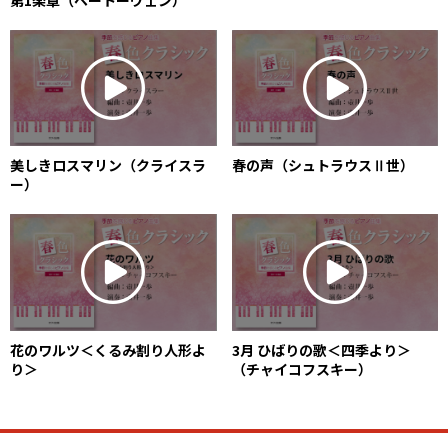
春の声（シュトラウスⅡ世）
美しきロスマリン（クライスラ
ー）
花のワルツ＜くるみ割り人形よ
3月 ひばりの歌＜四季より＞
り＞
（チャイコフスキー）