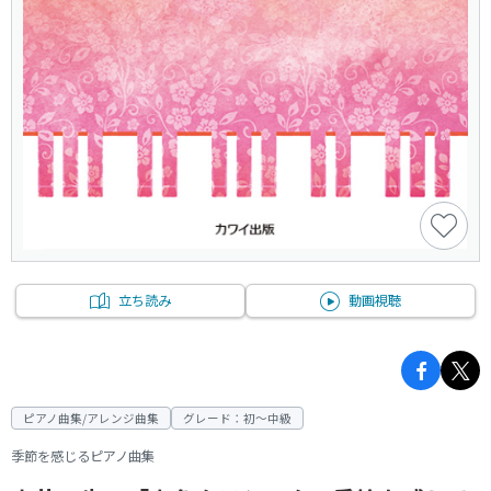
立ち読み
動画視聴
ピアノ曲集/アレンジ曲集
グレード：初～中級
季節を感じるピアノ曲集