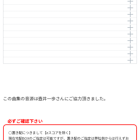
美しきロスマリン
Das Veilchen K.476
Beethoven，Ludwig van
編曲者：
作曲者：
壺井一歩
ショパン，フレデリック
春の声
Chopin，Frédéric
作曲者：
フリッツ・クライスラー
編曲者：
作曲者：
壺井一歩
モーツァルト，ヴォルフガング・アマデウス
花のワルツ（くるみ割り人形より）
Fruhlingsstimmen Op.410
-
Mozart，Wolfgang Amadeus
編曲者：
壺井一歩
3月 ひばりの歌（四季より）
The Nutcracker Valse des Fleurs Op.71a
編曲者：
壺井一歩
編曲者：
作曲者：
壺井一歩
シュトラウス2世，ヨハン
春 第1楽章（四季より）
Die Jahreszeiten Marz，Lied der Lerche Op.37a-3
Strauss 2，Johann
作曲者：
チャイコフスキー，ピョートル
花の二重唱（ラクメより）
Le quattro stagioni 1.La Primavera Op.8-1 RV.297
Tchaikovsky，Peter
編曲者：
作曲者：
壺井一歩
チャイコフスキー，ピョートル
花の曲
Tchaikovsky，Peter
作曲者：
ドリーブ，レオ
編曲者：
作曲者：
壺井一歩
ヴィヴァルディ，アントニオ
カーネーション（5つの小品-花の組曲-より）
Delibes，Léo
Vivaldi，Antonio
作曲者：
シューマン，ロベルト
編曲者：
壺井一歩
花の歌
Schumann，Robert
編曲者：
作曲者：
壺井一歩
シベリウス，ジャン
編曲者：
壺井一歩
春の歌（無言歌集より）
Sibelius，Jean
編曲者：
作曲者：
壺井一歩
ランゲ，グスタフ
Lange，Gustav
編曲者：
作曲者：
壺井一歩
メンデルスゾーン，フェリックス
Mendelssohn，Felix
編曲者：
壺井一歩
編曲者：
壺井一歩
この曲集の音源は壺井一歩さんにご協力頂きました。
必ずご確認下さい
○置き配につきまして【eスコアを除く】
現在宅配BOXのご指定は可能ですが、置き配のご指定は弊社側からは行えずお