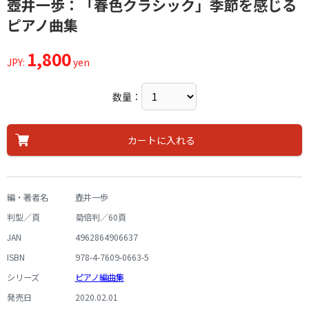
壺井一歩：「春色クラシック」季節を感じる
ピアノ曲集
1,800
JPY:
yen
数量：
カートに入れる
編・著者名
壺井一歩
判型／頁
菊倍判／60頁
JAN
4962864906637
ISBN
978-4-7609-0663-5
シリーズ
ピアノ編曲集
発売日
2020.02.01