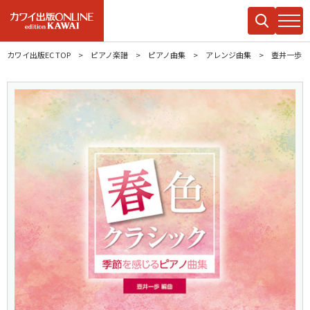
カワイ出版EC TOP
ピアノ楽譜
ピアノ曲集
アレンジ曲集
壺井一歩：