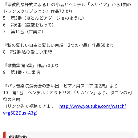
『宗教的な様式による11の小品とヘンデル「メサイア」から1曲の
トランスクリプション』作品72より
5 第3番（ほとんどアダージョのように）
6 第6番（威厳をもって）
7 第11番（甘美に）
『私の愛しい自由と愛しい束縛―2つの小品』作品60より
8 第2番 私の愛しい束縛
『歌曲集 第5集』作品70より
9 第1番 小二重唱
『パリ音楽院演奏会の想い出―ピアノ用スコア 第2集』より
10 第1番 ヘンデル：オラトリオ 「サムソン」より、ダゴンの司
祭の合唱
（リンク先で視聴できます
http://www.youtube.com/watch?
v=g6EZDus-A3g
）
収載曲