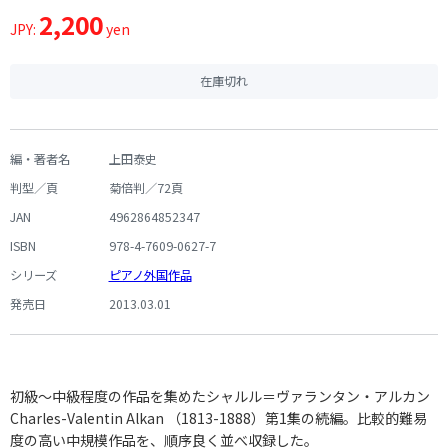
2,200
JPY:
yen
在庫切れ
編・著者名
上田泰史
判型／頁
菊倍判／72頁
JAN
4962864852347
ISBN
978-4-7609-0627-7
シリーズ
ピアノ外国作品
発売日
2013.03.01
初級～中級程度の作品を集めたシャルル＝ヴァランタン・アルカン
Charles-Valentin Alkan （1813-1888）第1集の続編。比較的難易
度の高い中規模作品を、順序良く並べ収録した。