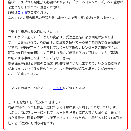
客様がウェブから設定頂く必要があります。「クロネコメンバーズ」への登録が
必要となりますのでご注意ください。
詳細は
こちら
をご覧ください。
※eスコアの場合商品の発送を致しませんので当ご案内は該当致しません。
○受注生産品の発送日につきまして
カートボタン近くに「こちらの商品は、受注生産品により納期が掛かりま
す。」と表示されている商品は、ご注文を頂いてから製作を開始する受注生産
品です。発送予定日につきましてはページ下部のカレンダーをご確認下さい。
配送指定日や備考欄にこの日程より前のご希望を入れて頂きましてもご要望に
お応えする事は出来ません。ご了承下さい。
※受注生産品はお客様のご注文分を都度製作いたしますので、いかなるご事情
がありましてもご注文後のキャンセル・発送後の返品を承ることが出来ませ
ん。ご注意ください。
○領収証の発行につきまして
こちら
をご覧ください
○100冊を超えるご注文につきまして
商品詳細ページの仕様上、選択できる部数は最大100冊までとなっています。
しかし、商品をカートに入れて「カートを見る」に進んでいただくと、表示さ
れた数量を在庫数の範囲内で変更できます。そのため、在庫がある限り100冊を
超えるご注文にも対応可能です。