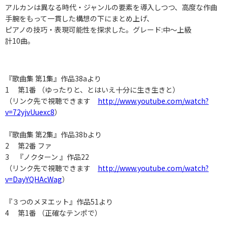
アルカンは異なる時代・ジャンルの要素を導入しつつ、高度な作曲
手腕をもって一貫した構想の下にまとめ上げ、
ピアノの技巧・表現可能性を探求した。グレード:中～上級
計10曲。
『歌曲集 第1集』作品38aより
1 第1番 （ゆったりと、とはいえ十分に生き生きと）
（リンク先で視聴できます
http://www.youtube.com/watch?
v=72yjvUuexc8
）
『歌曲集 第2集』作品38bより
2 第2番 ファ
3 『ノクターン 』作品22
（リンク先で視聴できます
http://www.youtube.com/watch?
v=DayYQHAcWag
）
『３つのメヌエット』作品51より
4 第1番 （正確なテンポで）