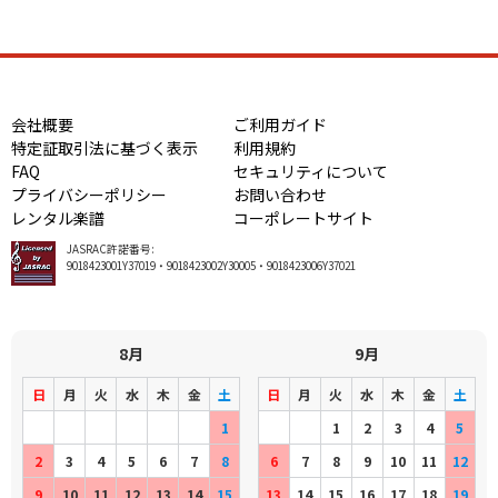
会社概要
ご利用ガイド
特定証取引法に基づく表示
利用規約
FAQ
セキュリティについて
プライバシーポリシー
お問い合わせ
レンタル楽譜
コーポレートサイト
JASRAC許諾番号:
9018423001Y37019・9018423002Y30005・9018423006Y37021
8月
9月
日
月
火
水
木
金
土
日
月
火
水
木
金
土
1
1
2
3
4
5
2
3
4
5
6
7
8
6
7
8
9
10
11
12
9
10
11
12
13
14
15
13
14
15
16
17
18
19