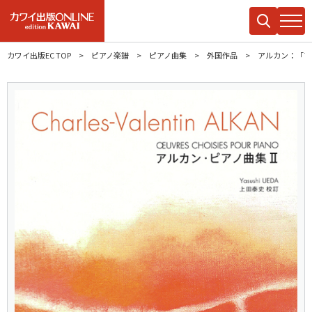
カワイ出版EC TOP
ピアノ楽譜
ピアノ曲集
外国作品
アルカン：「ア