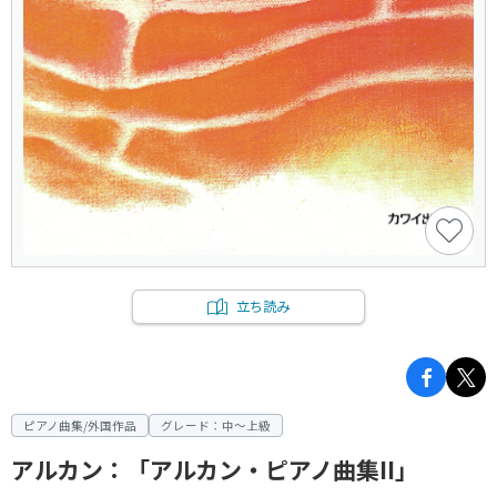
立ち読み
ピアノ曲集/外国作品
グレード：中～上級
アルカン：「アルカン・ピアノ曲集II」