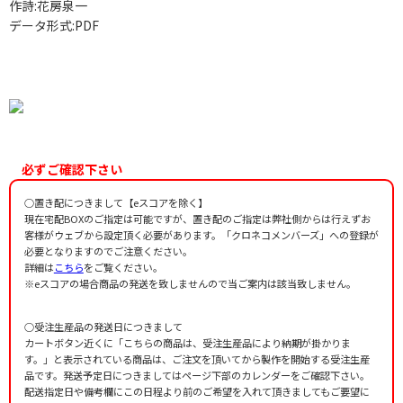
作詩:花房泉一
データ形式:PDF
必ずご確認下さい
○置き配につきまして【eスコアを除く】
現在宅配BOXのご指定は可能ですが、置き配のご指定は弊社側からは行えずお
客様がウェブから設定頂く必要があります。「クロネコメンバーズ」への登録が
必要となりますのでご注意ください。
詳細は
こちら
をご覧ください。
※eスコアの場合商品の発送を致しませんので当ご案内は該当致しません。
○受注生産品の発送日につきまして
カートボタン近くに「こちらの商品は、受注生産品により納期が掛かりま
す。」と表示されている商品は、ご注文を頂いてから製作を開始する受注生産
品です。発送予定日につきましてはページ下部のカレンダーをご確認下さい。
配送指定日や備考欄にこの日程より前のご希望を入れて頂きましてもご要望に