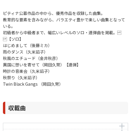
ピティナ公募作品の中から、優秀作品を収録した曲集。
教育的な要素を含みながら、バラエティ豊かで楽しい曲集となって
いる。
初級者から中級者まで、幅広いレベルのソロ・連弾曲を掲載。
【ソロ】
はじめまして（後藤ミカ）
雨のダンス（久米詔子）
秋風のエチュード（金井秋彦）
異国に想いを寄せて（岡田久常）【連弾】
時計の音楽会（久米詔子）
秋祭り（久米詔子）
Twin Black Gangs （岡田久常）
収載曲
はじめまして