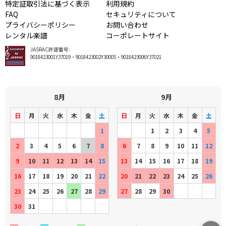
特定証取引法に基づく表示
利用規約
FAQ
セキュリティについて
プライバシーポリシー
お問い合わせ
レンタル楽譜
コーポレートサイト
JASRAC許諾番号:
9018423001Y37019・9018423002Y30005・9018423006Y37021
8月
9月
日
月
火
水
木
金
土
日
月
火
水
木
金
土
1
1
2
3
4
5
2
3
4
5
6
7
8
6
7
8
9
10
11
12
9
10
11
12
13
14
15
13
14
15
16
17
18
19
16
17
18
19
20
21
22
20
21
22
23
24
25
26
23
24
25
26
27
28
29
27
28
29
30
30
31