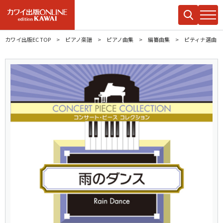
カワイ出版EC TOP
ピアノ楽譜
ピアノ曲集
編纂曲集
ピティナ選曲：