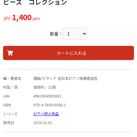
ピース コレクション
1,400
JPY:
yen
数量：
カートに入れる
編・著者名
選曲/ピティナ 全日本ピアノ指導者協会
判型／頁
菊倍判／32頁
JAN
4962864905883
ISBN
978-4-7609-0588-1
シリーズ
ピアノ邦人作品
発売日
2020.02.01