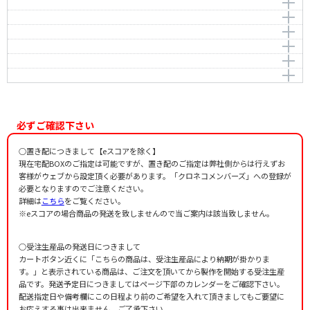
雨のダンス
作曲者：
後藤ミカ
秋風のエチュード
-
作曲者：
久米詔子
異国に想いを寄せて
-
作曲者：
金井秋彦
時計の音楽会
-
作曲者：
岡田久常
秋祭り
-
作曲者：
久米詔子
Twin Black Gangs
-
作曲者：
久米詔子
-
作曲者：
岡田久常
-
必ずご確認下さい
○置き配につきまして【eスコアを除く】
現在宅配BOXのご指定は可能ですが、置き配のご指定は弊社側からは行えずお
客様がウェブから設定頂く必要があります。「クロネコメンバーズ」への登録が
必要となりますのでご注意ください。
詳細は
こちら
をご覧ください。
※eスコアの場合商品の発送を致しませんので当ご案内は該当致しません。
○受注生産品の発送日につきまして
カートボタン近くに「こちらの商品は、受注生産品により納期が掛かりま
す。」と表示されている商品は、ご注文を頂いてから製作を開始する受注生産
品です。発送予定日につきましてはページ下部のカレンダーをご確認下さい。
配送指定日や備考欄にこの日程より前のご希望を入れて頂きましてもご要望に
お応えする事は出来ません。ご了承下さい。