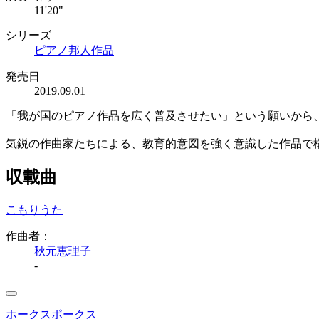
11'20"
シリーズ
ピアノ邦人作品
発売日
2019.09.01
「我が国のピアノ作品を広く普及させたい」という願いから、
気鋭の作曲家たちによる、教育的意図を強く意識した作品で
収載曲
こもりうた
作曲者：
秋元恵理子
-
ホークスポークス