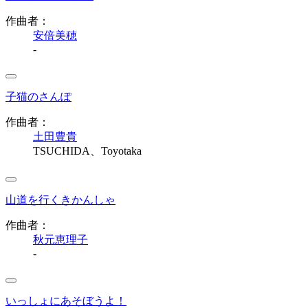
作曲者：
安倍美穂
-
子猫のさんぽ
作曲者：
土田豊貴
TSUCHIDA、Toyotaka
山道を行くきかんしゃ
作曲者：
秋元恵理子
-
いっしょにあそぼうよ！