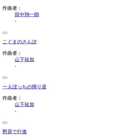
作曲者：
田中翔一朗
-
こぐまのさんぽ
作曲者：
山下祐加
-
一人ぼっちの帰り道
作曲者：
山下祐加
-
野原で行進