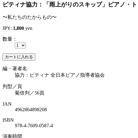
ピティナ協力：「雨上がりのスキップ」ピアノ・ト
〜私たちのたからもの〜
JPY:
1,800
yen
数量：
カートに入れる
編・著者名
協力：ピティナ 全日本ピアノ指導者協会
判型／頁
菊倍判／56頁
JAN
4962864898208
ISBN
978-4-7609-0587-4
演奏時間