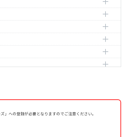
o
o
o
o
o
o
o
o
o
ーズ」への登録が必要となりますのでご注意ください。