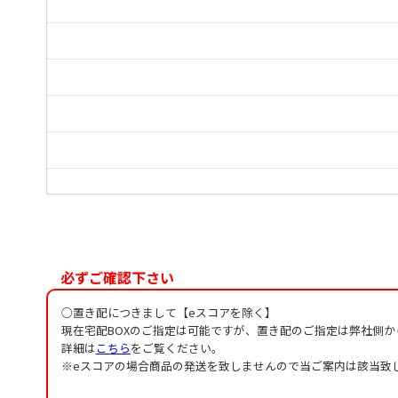
みんなで歩こう遠くまで
しずかなおはなし
朝のうた
アルペジオ練習曲
ファゴットとフリュートの対話
ノクターン
おどりとうたと
風の即興曲
必ずご確認下さい
演奏会用練習曲
○置き配につきまして【eスコアを除く】
現在宅配BOXのご指定は可能ですが、置き配のご指定は弊社側
詳細は
こちら
をご覧ください。
※eスコアの場合商品の発送を致しませんので当ご案内は該当致