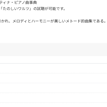
ティナ・ピアノ曲事典
「たのしいワルツ」の試聴が可能です。
書かれ、メロディとハーモニーが美しいメトード的曲集である
作曲者：
中田喜直
Nakada，Yoshina
作曲者：
中田喜直
Nakada，Yoshina
作曲者：
中田喜直
Nakada，Yoshina
作曲者：
中田喜直
Nakada，Yoshina