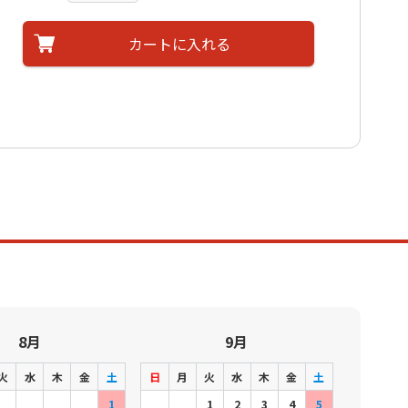
カートに入れる
8月
9月
火
水
木
金
土
日
月
火
水
木
金
土
1
1
2
3
4
5