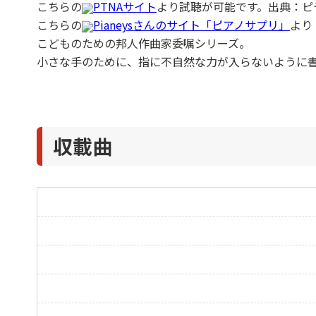
こちらの
PTNAサイト
より試聴が可能です。出典：ピ
こちらの
Pianeysさんのサイト「ピアノサプリ」
より
こどものための邦人作曲家委嘱シリーズ。
小さな手のために、指に不自然な力が入らないように
収載曲
おぎょうぎよくね
卵のかたちの練習曲
さようなら またあしたね
やさしい変イ長調