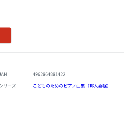
JAN
4962864881422
シリーズ
こどものためのピアノ曲集（邦人委嘱）