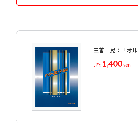
三善 晃：「オル
1,400
JPY:
yen