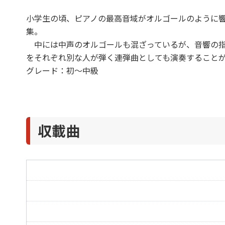
小学生の頃、ピアノの最高音域がオルゴールのように
集。
中には中声のオルゴールも混ざっているが、音響の指
をそれぞれ別な人が弾く連弾曲としても演奏すること
グレード：初～中級
収載曲
むすんでひらいて
きよしこの夜
Silent Night
さくらさくら