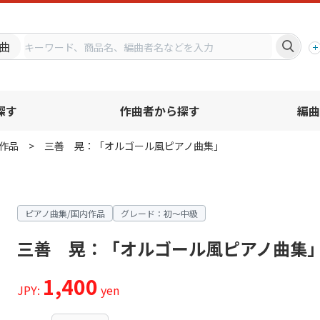
プ
曲
探す
作曲者から探す
編曲
作品
三善 晃：「オルゴール風ピアノ曲集」
ピアノ曲集/国内作品
グレード：初～中級
三善 晃：「オルゴール風ピアノ曲集
1,400
JPY:
yen