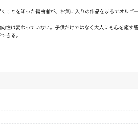
響くことを知った編曲者が、お気に入りの作品をまるでオルゴ
向性は変わっていない。子供だけではなく大人にも心を癒す響
ができる。
作曲者：
ルソー，ジャン＝
ャック
作曲者：
グルーバー，フラ
Rousseau，Jean-
ツ
Jacques
作曲者：
-
Gruber，Franz Xa