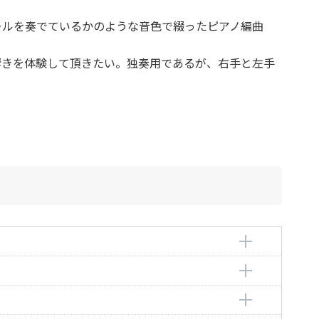
ールを奏でているかのような音色で綴ったピアノ編曲
きを体験して頂きたい。独奏用であるが、右手と左手
ジ
編曲者：
三善 晃
ン
編曲者：
三善 晃
編曲者：
三善 晃
ver