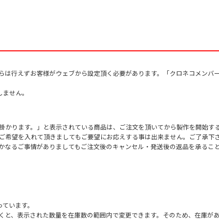
Traditional
Collins
からは行えずお客様がウェブから設定頂く必要があります。「クロネコメンバ
しません。
掛かります。」と表示されている商品は、ご注文を頂いてから製作を開始す
ご希望を入れて頂きましてもご要望にお応えする事は出来ません。ご了承下
かなるご事情がありましてもご注文後のキャンセル・発送後の返品を承るこ
っています。
くと、表示された数量を在庫数の範囲内で変更できます。そのため、在庫があ