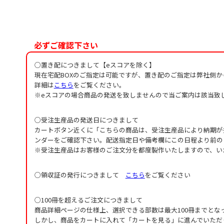
必ずご確認下さい
○置き配につきまして【eスコアを除く】
現在宅配BOXのご指定は可能ですが、置き配のご指定は弊社側
詳細は
こちら
をご覧ください。
※eスコアの場合商品の発送を致しませんので当ご案内は該当致
○受注生産品の発送日につきまして
カートボタン近くに「こちらの商品は、受注生産品により納期が
ンダーをご確認下さい。配送指定日や備考欄にこの日程より前の
※受注生産品はお客様のご注文分を都度製作いたしますので、い
○領収証の発行につきまして
こちら
をご覧ください
○100冊を超えるご注文につきまして
商品詳細ページの仕様上、選択できる部数は最大100冊までとな
しかし、商品をカートに入れて「カートを見る」に進んでいただ