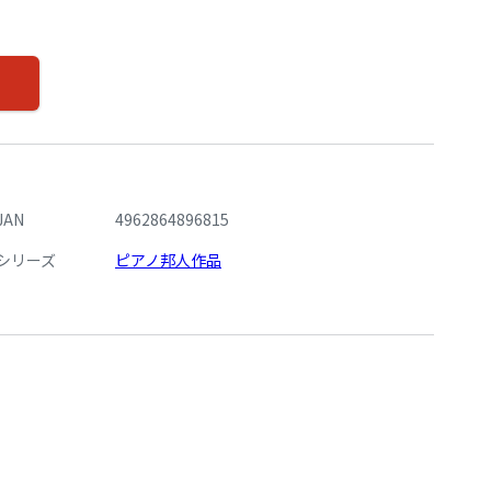
JAN
4962864896815
シリーズ
ピアノ邦人作品