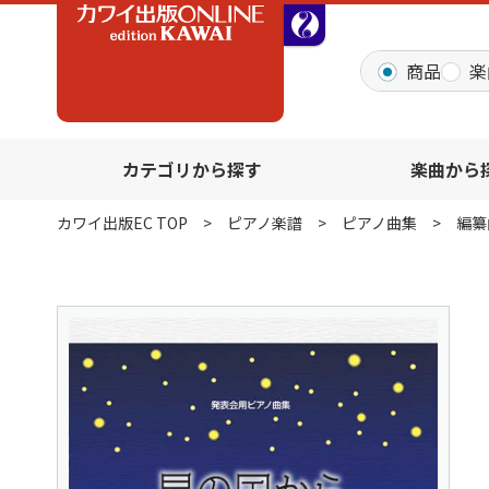
全音オンラインショッ
商品
楽
カテゴリから探す
楽曲から
カワイ出版EC TOP
ピアノ楽譜
ピアノ曲集
編纂