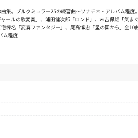
曲集。ブルクミュラー25の練習曲～ソナチネ・アルバム程度
ジャールの歌変奏」、浦田健次郎「ロンド」、末吉保雄「気ま
宅榛名「変奏ファンタジー」、尾高惇忠「星の国から」全10
バム程度
作曲者：
佐藤敏直
Sato，Toshinao
作曲者：
浦田 健次郎
Urata，Kenjiro
作曲者：
間宮芳生
Mamiya，Michio
作曲者：
佐藤敏直