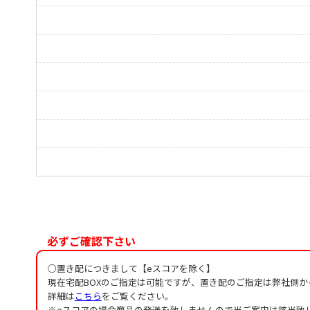
気まぐれなソナチネ
ロンド
舞
変奏ファンタジー
星の国から
独奏ピアノのための《主題と変奏》
必ずご確認下さい
○置き配につきまして【eスコアを除く】
現在宅配BOXのご指定は可能ですが、置き配のご指定は弊社側
詳細は
こちら
をご覧ください。
※eスコアの場合商品の発送を致しませんので当ご案内は該当致