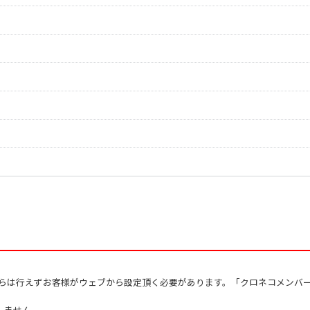
Sato，Toshinao
作曲者：
末吉保雄
Sueyoshi，Yasuo
作曲者：
林 光
Hayashi，Hikaru
作曲者：
北爪道夫
Kitazume，Michi
作曲者：
三宅榛名
-
作曲者：
尾高惇忠
Otaka，Atsutada
作曲者：
三善 晃
MIYOSHI，Akira
からは行えずお客様がウェブから設定頂く必要があります。「クロネコメンバ
しません。