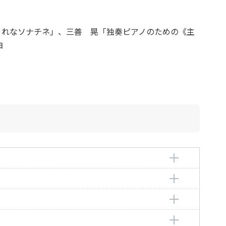
。
ぐれなソナチネ」、三善 晃「独奏ピアノのための《主
曲