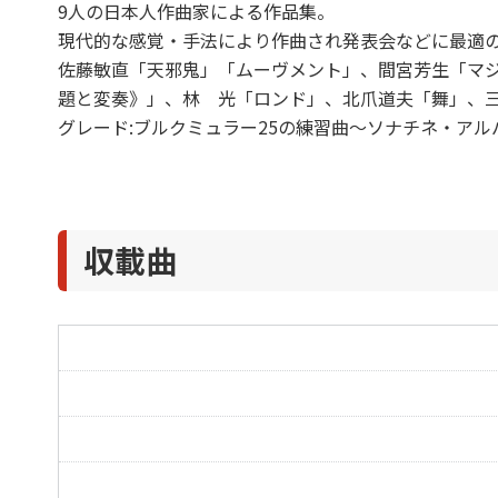
9人の日本人作曲家による作品集。
現代的な感覚・手法により作曲され発表会などに最適の
佐藤敏直「天邪鬼」「ムーヴメント」、間宮芳生「マ
題と変奏》」、林 光「ロンド」、北爪道夫「舞」、三
グレード:ブルクミュラー25の練習曲～ソナチネ・アル
収載曲
天邪鬼
ロンド
マジャールの歌変奏
ムーヴメント