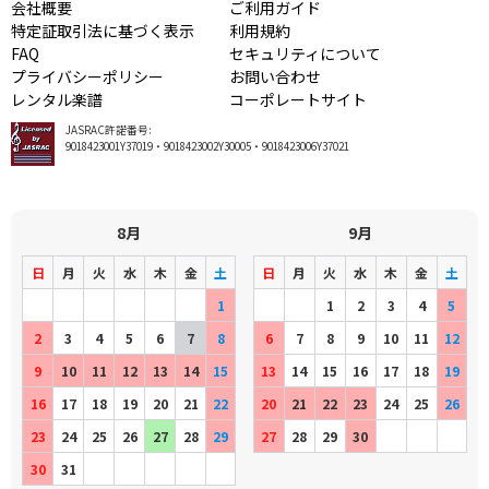
会社概要
ご利用ガイド
特定証取引法に基づく表示
利用規約
FAQ
セキュリティについて
プライバシーポリシー
お問い合わせ
レンタル楽譜
コーポレートサイト
JASRAC許諾番号:
9018423001Y37019・9018423002Y30005・9018423006Y37021
8月
9月
日
月
火
水
木
金
土
日
月
火
水
木
金
土
1
1
2
3
4
5
2
3
4
5
6
7
8
6
7
8
9
10
11
12
9
10
11
12
13
14
15
13
14
15
16
17
18
19
16
17
18
19
20
21
22
20
21
22
23
24
25
26
23
24
25
26
27
28
29
27
28
29
30
30
31