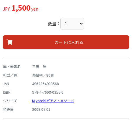
1,500
JPY:
yen
数量：
カートに入れる
編・著者名
三善 晃
判型／頁
菊倍判／80頁
JAN
4962864903568
ISBN
978-4-7609-0356-6
シリーズ
Miyohshiピアノ・メソード
発売日
2008.07.01