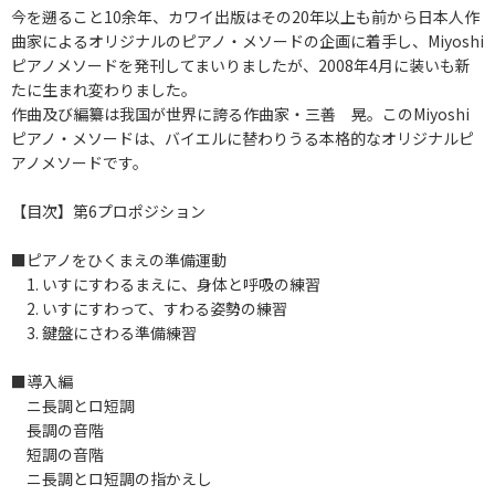
今を遡ること10余年、カワイ出版はその20年以上も前から日本人作
曲家によるオリジナルのピアノ・メソードの企画に着手し、Miyoshi
ピアノメソードを発刊してまいりましたが、2008年4月に装いも新
たに生まれ変わりました。
作曲及び編纂は我国が世界に誇る作曲家・三善 晃。このMiyoshi
ピアノ・メソードは、バイエルに替わりうる本格的なオリジナルピ
アノメソードです。
【目次】第6プロポジション
■ピアノをひくまえの準備運動
1. いすにすわるまえに、身体と呼吸の練習
2. いすにすわって、すわる姿勢の練習
3. 鍵盤にさわる準備練習
■導入編
ニ長調とロ短調
長調の音階
短調の音階
ニ長調とロ短調の指かえし