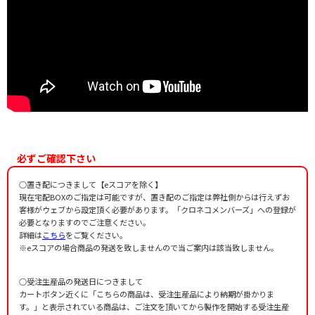
必ずご確認下さい
○置き配につきまして【eスコアを除く】
現在宅配BOXのご指定は可能ですが、置き配のご指定は弊社側からは行えずお
客様がウェブから設定頂く必要があります。「クロネコメンバーズ」への登録が
必要となりますのでご注意ください。
詳細は
こちら
をご覧ください。
※eスコアの場合商品の発送を致しませんので当ご案内は該当致しません。
○受注生産品の発送日につきまして
カートボタン近くに「こちらの商品は、受注生産品により納期が掛かりま
す。」と表示されている商品は、ご注文を頂いてから製作を開始する受注生産