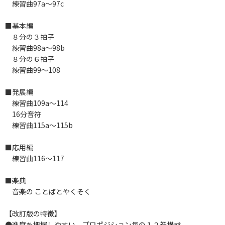
練習曲97a～97c
■基本編
８分の３拍子
練習曲98a～98b
８分の６拍子
練習曲99～108
■発展編
練習曲109a～114
16分音符
練習曲115a～115b
■応用編
練習曲116～117
■楽典
音楽の ことばとやくそく
【改訂版の特徴】
●進度を把握しやすい、プロポジション毎の１２巻構成。