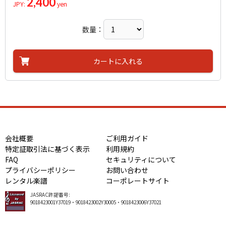
2,400
JPY:
yen
スキーの歌
Traditional
作詞者：
作曲者：
文部省唱歌
-
作詞者：
髙野辰之
冬げしき
Skiing Song (Sukii no Uta)
Traditional
作詞者：
日本古謡
越天楽今様
数量：
作詞者：
作曲者：
日本古謡
文部省唱歌
作曲者：
橋本國彦
おぼろ月夜
Monbusho-shouka
HASHIMOTO、Qunihico
作曲者：
雅楽
ふるさと
Gagaku
作詞者：
作曲者：
文部省唱歌
岡野貞一
作詞者：
林 柳波
われは海の子
Okano，Teiichi
カートに入れる
作詞者：
作曲者：
慈鎮和尚
岡野貞一
みつばちマーチ
Okano，Teiichi
作詞者：
作曲者：
髙野辰之
文部省唱歌
みつばちマーチ
Monbusho-shouka
作詞者：
作曲者：
髙野辰之
-
みつばちマーチ
Traditional
作詞者：
作曲者：
文部省唱歌
-
みつばちマーチ
Traditional
作詞者：
作曲者：
TRADITIONAL
-
みつばちマーチ
Traditional
作詞者：
作曲者：
TRADITIONAL
-
みつばちマーチ
Traditional
作詞者：
作曲者：
TRADITIONAL
-
みつばちマーチ
Traditional
作詞者：
作曲者：
TRADITIONAL
-
会社概要
ご利用ガイド
みつばちマーチ
Traditional
作詞者：
作曲者：
TRADITIONAL
-
特定証取引法に基づく表示
利用規約
みつばちマーチ
Traditional
作詞者：
作曲者：
TRADITIONAL
-
FAQ
セキュリティについて
みつばちマーチ
Traditional
作詞者：
作曲者：
TRADITIONAL
-
プライバシーポリシー
お問い合わせ
エオリアン・ハープ
Traditional
作詞者：
作曲者：
TRADITIONAL
-
レンタル楽譜
コーポレートサイト
練習曲No.100
12 Etudes 1 (Aeolian harp) As-dur Op.25-1
Traditional
作詞者：
TRADITIONAL
アラベスク（２５の練習曲より）
JASRAC許諾番号:
作詞者：
作曲者：
TRADITIONAL
バイエル，フェルディナント
作曲者：
ショパン，フレデリック
9018423001Y37019・9018423002Y30005・9018423006Y37021
ソナチネ Op.36-1
25 Leichte Etuden 2.L'arabesque Op.100-2
Beyer，Ferdinand
Chopin，Frédéric
すてきなパパ
Sonatine C-dur Op.36-1
作曲者：
ブルクミュラー，ヨハン