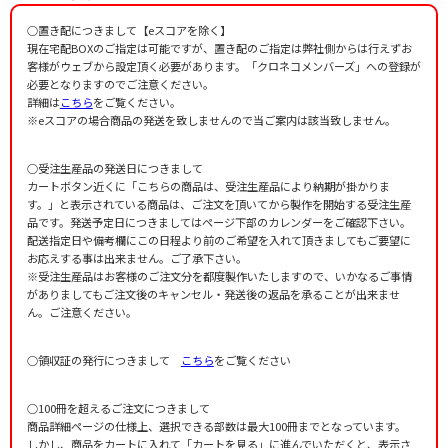
思い出のアルバム
Beyer，Ferdinand
作曲者：
バイエル，フェルディナント
練習曲No.86
Beyer，Ferdinand
○置き配につきまして【eスコアを除く】
作曲者：
本多鉄麿
どんぐりころころ
Honda，Tetsumaro
現在宅配BOXのご指定は可能ですが、置き配のご指定は弊社側からは行えずお
作曲者：
バイエル，フェルディナント
たきび
客様がウェブから設定頂く必要があります。「クロネコメンバーズ」への登録が
Beyer，Ferdinand
作詞者：
作曲者：
増子とし
梁田 貞
必要となりますのでご注意ください。
おはようのうた
Yanada，Tadashi
作曲者：
渡辺 茂
詳細は
こちら
をご覧ください。
朝のうた
Watanabe，Shigeru
作詞者：
作曲者：
青木存義
東私幼 製作
※eスコアの場合商品の発送を致しませんので当ご案内は該当致しません。
おはようのうた
-
作詞者：
作曲者：
巽 聖歌
本多鉄麿
おべんとう
Honda，Tetsumaro
作詞者：
作曲者：
東私幼 製作
作曲者不詳
○受注生産品の発送日につきまして
さよならのうた
Anon.
作詞者：
作曲者：
増子とし／吉野トキ子
一宮道子
カートボタン近くに「こちらの商品は、受注生産品により納期が掛かりま
おかえりのうた
Ichimiya，Michiko
作詞者：
作曲者：
不詳
渡辺 茂
す。」と表示されている商品は、ご注文を頂いてから製作を開始する受注生産
練習曲No.90
Watanabe，Shigeru
作詞者：
作曲者：
天野 蝶
一宮道子
品です。発送予定日につきましてはページ下部のカレンダーをご確認下さい。
みずあそび
Ichimiya，Michiko
配送指定日や備考欄にこの日程より前のご希望を入れて頂きましてもご要望に
作詞者：
作曲者：
高 すすむ
バイエル，フェルディナント
山の音楽家
Beyer，Ferdinand
お応えする事は出来ません。ご了承下さい。
作詞者：
作曲者：
天野 蝶
瀧 廉太郎
大きな古時計
※受注生産品はお客様のご注文分を都度製作いたしますので、いかなるご事情
Taki，Rentarou
作曲者：
-
がありましてもご注文後のキャンセル・発送後の返品を承ることが出来ませ
練習曲No.78
Traditional
作詞者：
作曲者：
東 くめ
ワーク，ヘンリー・クレイ
ん。ご注意ください。
チューリップ
Work，Henry Clay
作詞者：
作曲者：
水田詩仙
バイエル，フェルディナント
お正月
Beyer，Ferdinand
作詞者：
作曲者：
WORK HENRY CLAY
井上武士
おかたづけ
○領収証の発行につきまして
こちら
をご覧ください
Inoue，Takeshi
作曲者：
瀧 廉太郎
練習曲No.96
Taki，Rentarou
作詞者：
作曲者：
近藤宮子
作曲者不詳
めだかの学校
Anon.
○100冊を超えるご注文につきまして
作詞者：
作曲者：
東 くめ
バイエル，フェルディナント
こいのぼり
Beyer，Ferdinand
商品詳細ページの仕様上、選択できる部数は最大100冊までとなっています。
編曲者：
作曲者：
小林つや江
中田喜直
とけいのうた
しかし、商品をカートに入れて「カートを見る」に進んでいただくと、表示さ
Nakada，Yoshinao