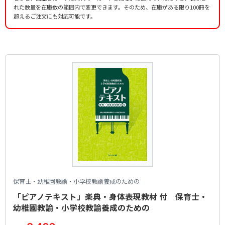
作曲者：
無名著作物
作詞者：
不詳
れた数量を在庫数の範囲内で変更できます。そのため、在庫がある限り100冊を
練習曲No.80
Anon.
作詞者：
作曲者：
茶木 滋
村上太朗
超えるご注文にも対応可能です。
練習曲No.91
Murakami，Taro
作詞者：
作曲者：
近藤宮子
バイエル，フェルディナント
うみ
Beyer，Ferdinand
作詞者：
作曲者：
筒井敬介
バイエル，フェルディナント
かたつむり
Beyer，Ferdinand
作曲者：
井上武士
ひのまる
Inoue，Takeshi
作曲者：
文部省唱歌
ひらいた ひらいた
Monbusho-shouka
作詞者：
作曲者：
林 柳波
岡野貞一
かくれんぼ
Okano，Teiichi
作詞者：
作曲者：
文部省唱歌
-
はるが きた
Traditional
作詞者：
作曲者：
髙野辰之
下総皖一
虫の こえ
Shimofusa，Kanichi
作詞者：
作曲者：
わらべうた
岡野貞一
夕やけこやけ
Okano，Teiichi
作詞者：
作曲者：
林 柳波
文部省唱歌
うさぎ
Monbusho-shouka
作詞者：
作曲者：
髙野辰之
草川 信
茶つみ
Kusakawa，Shin
作詞者：
作曲者：
文部省唱歌
-
春の小川
Traditional
作詞者：
作曲者：
中村雨紅
文部省唱歌
ふじ山
Monbusho-shouka
作詞者：
作曲者：
日本古謡
岡野貞一
さくら さくら
Okano，Teiichi
作詞者：
作曲者：
文部省唱歌
文部省唱歌
とんび
Monbusho-shouka
作詞者：
作曲者：
髙野辰之
-
まきばの朝
Traditional
作詞者：
作曲者：
巌谷小波
梁田 貞
保育士・幼稚園教諭・小学校教諭養成のための
もみじ
Yanada，Tadashi
作詞者：
作曲者：
日本古謡
船橋栄吉
「ピアノテキスト」楽典・身体表現教材 付 保育士・
こいのぼり
Tints of Deepening Autumn（Momiji）
Funabashi，Eikichi
作詞者：
葛原しげる
幼稚園教諭・小学校教諭養成のための
子もり歌
作詞者：
作曲者：
文部省唱歌
文部省唱歌
作曲者：
岡野貞一
子もり歌
Monbusho-shouka
Okano，Teiichi
作曲者：
-