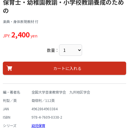
保育士・幼稚園教諭・小学校教諭養成のため
の
楽典・身体表現教材 付
2,400
JPY:
yen
数量：
カートに入れる
編・著者名
全国大学音楽教育学会 九州地区学会
判型／頁
菊倍判／112頁
JAN
4962864903384
ISBN
978-4-7609-0338-2
シリーズ
幼児保育