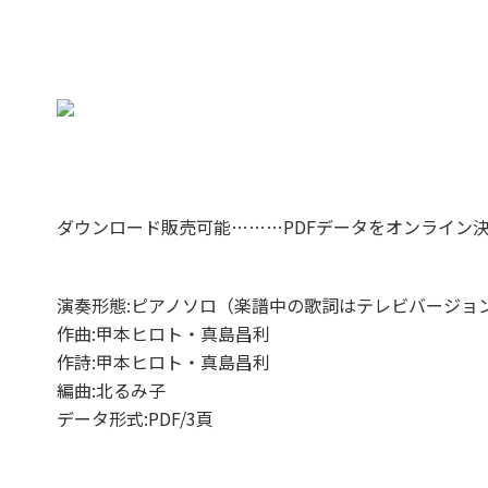
ダウンロード販売可能………PDFデータをオンライン
演奏形態:ピアノソロ（楽譜中の歌詞はテレビバージョ
作曲:甲本ヒロト・真島昌利
作詩:甲本ヒロト・真島昌利
編曲:北るみ子
データ形式:PDF/3頁