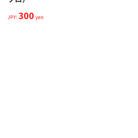
300
JPY:
yen