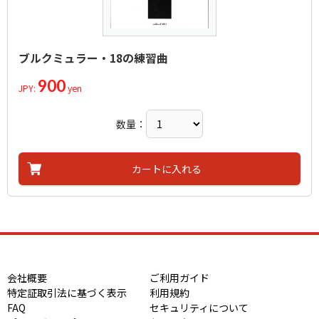
ブルクミュラー・18の練習曲
900
JPY:
yen
数量：
カートに入れる
会社概要
ご利用ガイド
特定証取引法に基づく表示
利用規約
FAQ
セキュリティについて