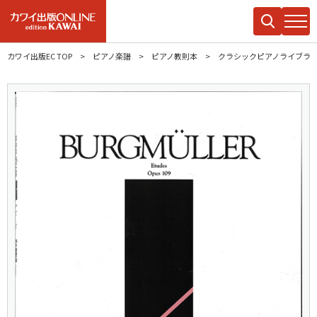
カワイ出版EC TOP
ピアノ楽譜
ピアノ教則本
クラシックピアノライブラ