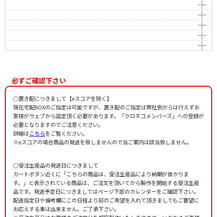
Burgmüller，Johann
作曲者：
ブルクミュラー，ヨハン
18の練習曲「14.ゴンドラの船頭歌」Op.109-14
18 Etuden 13.Orage Op.109-13
Burgmüller，Johann
作曲者：
ブルクミュラー，ヨハン
18の練習曲「15.空気の精」Op.109-15
18 Etuden 14.Refrain du gondolier Op.109-14
Burgmüller，Johann
作曲者：
ブルクミュラー，ヨハン
18の練習曲「16.わかれ」Op.109-16
18 Etuden 15.Les Sylphes Op.109-15
Burgmüller，Johann
作曲者：
ブルクミュラー，ヨハン
18の練習曲「17.マーチ」Op.109-17
18 Etuden 16.Separation Op.109-16
Burgmüller，Johann
作曲者：
ブルクミュラー，ヨハン
18の練習曲「18.つむぎ歌」Op.109-18
18 Etuden 17.Marche Op.109-17
Burgmüller，Johann
作曲者：
ブルクミュラー，ヨハン
18 Etuden 18.Fileuse Op.109-18
Burgmüller，Johann
作曲者：
ブルクミュラー，ヨハン
Burgmüller，Johann
作曲者：
ブルクミュラー，ヨハン
必ずご確認下さい
Burgmüller，Johann
○置き配につきまして【eスコアを除く】
現在宅配BOXのご指定は可能ですが、置き配のご指定は弊社側からは行えずお
客様がウェブから設定頂く必要があります。「クロネコメンバーズ」への登録が
必要となりますのでご注意ください。
詳細は
こちら
をご覧ください。
※eスコアの場合商品の発送を致しませんので当ご案内は該当致しません。
○受注生産品の発送日につきまして
カートボタン近くに「こちらの商品は、受注生産品により納期が掛かりま
す。」と表示されている商品は、ご注文を頂いてから製作を開始する受注生産
品です。発送予定日につきましてはページ下部のカレンダーをご確認下さい。
配送指定日や備考欄にこの日程より前のご希望を入れて頂きましてもご要望に
お応えする事は出来ません。ご了承下さい。