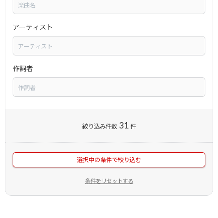
アーティスト
作詞者
31
絞り込み件数
件
選択中の条件で絞り込む
条件をリセットする