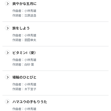
爽やかな五月に
作曲者：
小林秀雄
作詞者：
立原道造
旅をしよう
作曲者：
小林秀雄
作詞者：
恩田幸夫
ビタミンI（愛）
作曲者：
小林秀雄
作詞者：
白砂 葉
埴輪のひとびと
作曲者：
小林秀雄
作詞者：
木下宣子
ハマユウの子もりうた
作曲者：
小林秀雄