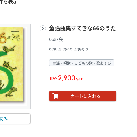
件を表示
童謡曲集すてきな66のうた
66の会
978-4-7609-4356-2
童謡・唱歌・こどもの歌・歌あそび
2,900
JPY:
yen
カートに入れる
読み