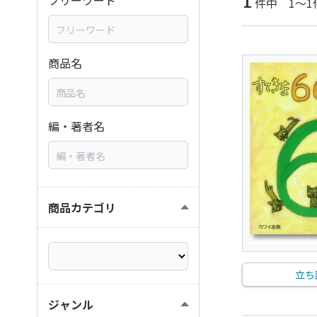
1
フリーワード
件中 1～1
商品名
編・著者名
商品カテゴリ
立ち
ジャンル