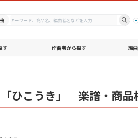
プ
曲
探す
作曲者から探す
編曲
名「ひこうき」 楽譜・商品