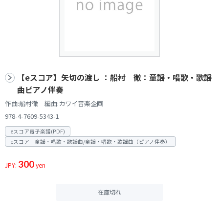
【eスコア】矢切の渡し ：船村 徹：童謡・唱歌・歌謡
曲ピアノ伴奏
作曲:船村徹 編曲:カワイ音楽企画
978-4-7609-5343-1
eスコア電子楽譜(PDF)
eスコア 童謡・唱歌・歌謡曲/童謡・唱歌・歌謡曲（ピアノ伴奏）
300
JPY:
yen
在庫切れ