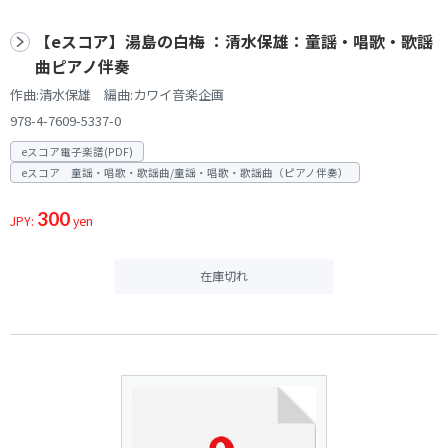
【eスコア】湯島の白梅 ：清水保雄：童謡・唱歌・歌謡
曲ピアノ伴奏
作曲:清水保雄 編曲:カワイ音楽企画
978-4-7609-5337-0
eスコア電子楽譜(PDF)
eスコア 童謡・唱歌・歌謡曲/童謡・唱歌・歌謡曲（ピアノ伴奏）
300
JPY:
yen
在庫切れ