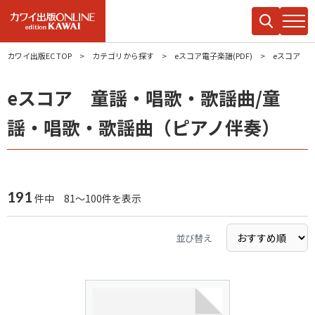
カワイ出版EC TOP
カテゴリから探す
eスコア電子楽譜(PDF)
eスコア 
eスコア 童謡・唱歌・歌謡曲/童
謡・唱歌・歌謡曲（ピアノ伴奏）
191
件中 81～100件を表示
並び替え