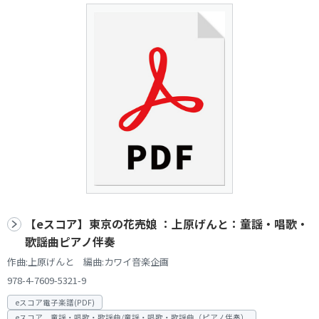
【eスコア】東京の花売娘 ：上原げんと：童謡・唱歌・
歌謡曲ピアノ伴奏
作曲:上原げんと 編曲:カワイ音楽企画
978-4-7609-5321-9
eスコア電子楽譜(PDF)
eスコア 童謡・唱歌・歌謡曲/童謡・唱歌・歌謡曲（ピアノ伴奏）