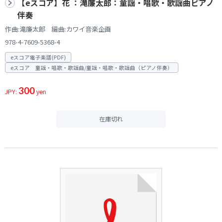
【eスコア】花 ：滝廉太郎：童謡・唱歌・歌謡曲ピアノ
伴奏
作曲:滝廉太郎 編曲:カワイ音楽企画
978-4-7609-5368-4
eスコア電子楽譜(PDF)
eスコア 童謡・唱歌・歌謡曲/童謡・唱歌・歌謡曲（ピアノ伴奏）
300
JPY:
yen
在庫切れ