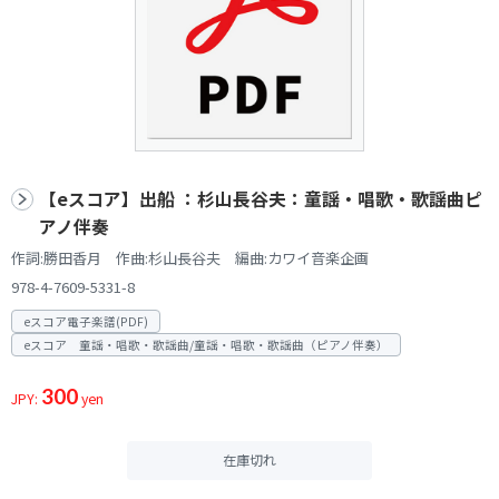
【eスコア】出船 ：杉山長谷夫：童謡・唱歌・歌謡曲ピ
アノ伴奏
作詞:勝田香月 作曲:杉山長谷夫 編曲:カワイ音楽企画
978-4-7609-5331-8
eスコア電子楽譜(PDF)
eスコア 童謡・唱歌・歌謡曲/童謡・唱歌・歌謡曲（ピアノ伴奏）
300
JPY:
yen
在庫切れ