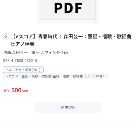
【eスコア】青春時代 ：森田公一：童謡・唱歌・歌謡曲
ピアノ伴奏
作曲:森田公一 編曲:カワイ音楽企画
978-4-7609-5322-6
eスコア電子楽譜(PDF)
eスコア 童謡・唱歌・歌謡曲/童謡・唱歌・歌謡曲（ピアノ伴奏）
300
JPY:
yen
在庫切れ