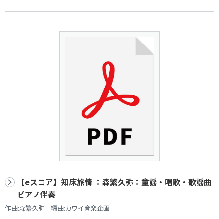
【eスコア】知床旅情 ：森繁久弥：童謡・唱歌・歌謡曲
ピアノ伴奏
作曲:森繁久弥 編曲:カワイ音楽企画