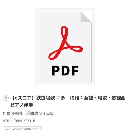
【eスコア】鉄道唱歌 ：多 梅稚：童謡・唱歌・歌謡曲
ピアノ伴奏
作曲:多梅稚 編曲:カワイ出版
978-4-7609-5351-6
eスコア電子楽譜(PDF)