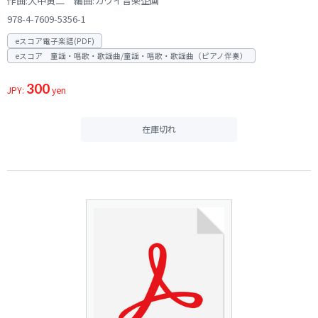
作曲:大中寅二 編曲:カワイ音楽企画
978-4-7609-5356-1
eスコア電子楽譜(PDF)
eスコア 童謡・唱歌・歌謡曲/童謡・唱歌・歌謡曲（ピアノ伴奏）
300
JPY:
yen
在庫切れ