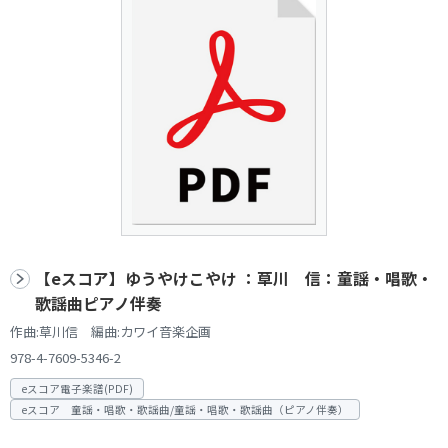
【eスコア】ゆうやけこやけ ：草川 信：童謡・唱歌・
歌謡曲ピアノ伴奏
作曲:草川信 編曲:カワイ音楽企画
978-4-7609-5346-2
eスコア電子楽譜(PDF)
eスコア 童謡・唱歌・歌謡曲/童謡・唱歌・歌謡曲（ピアノ伴奏）