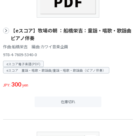
【eスコア】牧場の朝 ：船橋栄吉：童謡・唱歌・歌謡曲
ピアノ伴奏
作曲:船橋栄吉 編曲:カワイ音楽企画
978-4-7609-5340-0
eスコア電子楽譜(PDF)
eスコア 童謡・唱歌・歌謡曲/童謡・唱歌・歌謡曲（ピアノ伴奏）
300
JPY:
yen
在庫切れ