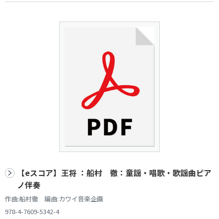
【eスコア】王将 ：船村 徹：童謡・唱歌・歌謡曲ピア
ノ伴奏
作曲:船村徹 編曲:カワイ音楽企画
978-4-7609-5342-4