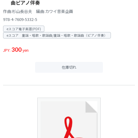
曲ピアノ伴奏
作曲:杉山長谷夫 編曲:カワイ音楽企画
978-4-7609-5332-5
eスコア電子楽譜(PDF)
eスコア 童謡・唱歌・歌謡曲/童謡・唱歌・歌謡曲（ピアノ伴奏）
300
JPY:
yen
在庫切れ