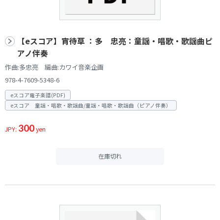
【eスコア】宵待草 ：多 忠亮：童謡・唱歌・歌謡曲ピ
アノ伴奏
作曲:多忠亮 編曲:カワイ音楽企画
978-4-7609-5348-6
eスコア電子楽譜(PDF)
eスコア 童謡・唱歌・歌謡曲/童謡・唱歌・歌謡曲（ピアノ伴奏）
300
JPY:
yen
在庫切れ