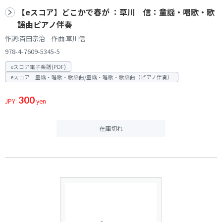
【eスコア】どこかで春が ：草川 信：童謡・唱歌・歌
謡曲ピアノ伴奏
作詞:百田宗治 作曲:草川信
978-4-7609-5345-5
eスコア電子楽譜(PDF)
eスコア 童謡・唱歌・歌謡曲/童謡・唱歌・歌謡曲（ピアノ伴奏）
300
JPY:
yen
在庫切れ