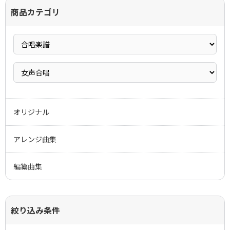
商品カテゴリ
オリジナル
アレンジ曲集
編纂曲集
絞り込み条件