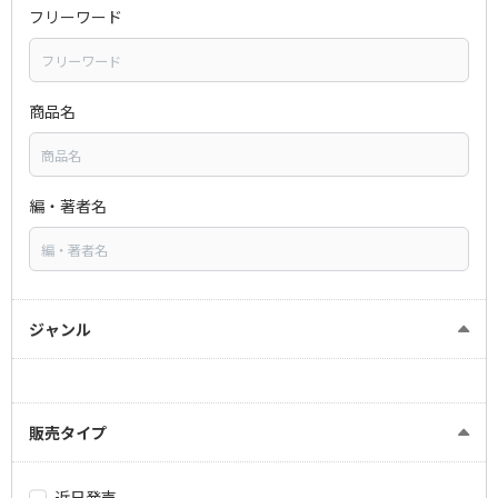
フリーワード
商品名
編・著者名
ジャンル
販売タイプ
近日発売