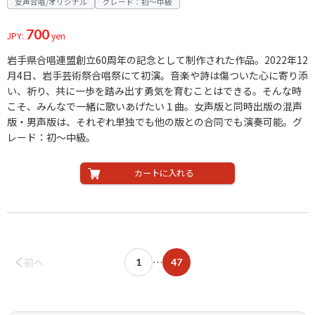
女声合唱/オリジナル
グレード：初～中級
700
JPY:
yen
岩手県合唱連盟創立60周年の記念として制作された作品。2022年12
月4日、岩手芸術祭合唱祭にて初演。音楽や詩は傷ついた心に寄り添
い、祈り、共に一歩を踏み出す勇気を育むことはできる。そんな時
こそ、みんなで一緒に歌いあげたい１曲。女声版と同時出版の混声
版・男声版は、それぞれ単独でも他の版との合同でも演奏可能。グ
レード：初〜中級。
カートに入れる
前へ
…
1
47