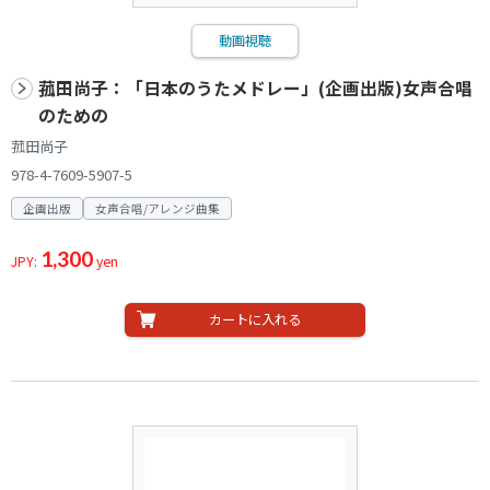
動画視聴
菰田尚子：「日本のうたメドレー」(企画出版)女声合唱
のための
菰田尚子
978-4-7609-5907-5
企画出版
女声合唱/アレンジ曲集
1,300
JPY:
yen
カートに入れる