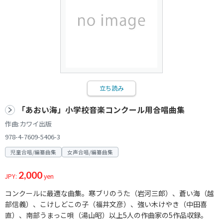
立ち読み
「あおい海」小学校音楽コンクール用合唱曲集
作曲:カワイ出版
978-4-7609-5406-3
児童合唱/編纂曲集
女声合唱/編纂曲集
2,000
JPY:
yen
コンクールに最適な曲集。寒ブリのうた（岩河三郎）、蒼い海（越
部信義）、こけしどこの子（福井文彦）、強い木けやき（中田喜
直）、南部うまっこ唄（湯山昭）以上5人の作曲家の5作品収録。