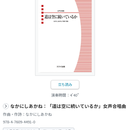
立ち読み
演奏時間：4'40"
なかにしあかね：「道は空に続いているか」女声合唱曲
作曲・作詩：なかにしあかね
978-4-7609-4491-0