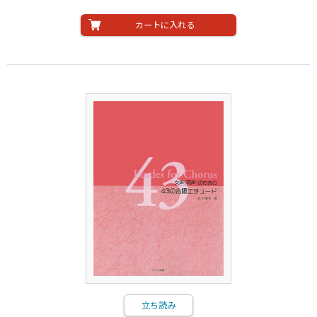
カートに入れる
立ち読み