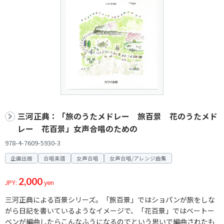
三河正典：「旅のうたメドレー 旅百景 花のうたメド
レー 花百景」女声合唱のための
978-4-7609-5930-3
企画出版
合唱楽譜
女声合唱
女声合唱/アレンジ曲集
2,000
JPY:
yen
三河正典による百景シリーズ。「旅百景」ではショパンが旅をしな
がら日記を書いているようなイメージで、「花百景」ではベートー
ベンが編曲したらこんなふうになるのでという思いで編曲されたも