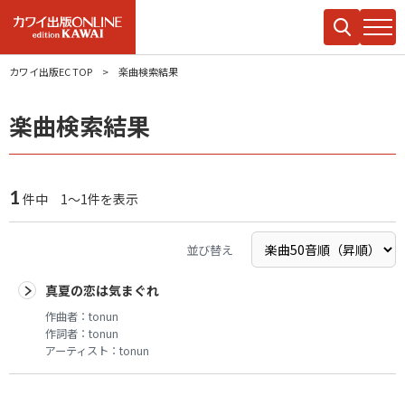
カワイ出版EC TOP
楽曲検索結果
楽曲検索結果
1
件中 1～1件を表示
並び替え
真夏の恋は気まぐれ
作曲者：
tonun
作詞者：
tonun
アーティスト：
tonun