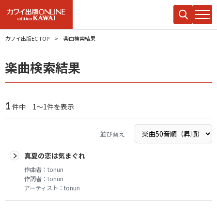
カワイ出版EC TOP
楽曲検索結果
楽曲検索結果
1
件中 1～1件を表示
並び替え
真夏の恋は気まぐれ
作曲者：
tonun
作詞者：
tonun
アーティスト：
tonun