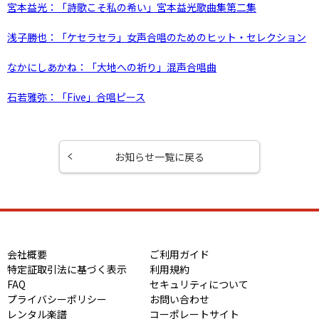
宮本益光：「詩歌こそ私の希い」宮本益光歌曲集第二集
浅子勝也：「ケセラセラ」女声合唱のためのヒット・セレクション
なかにしあかね：「大地への祈り」混声合唱曲
石若雅弥：「Five」合唱ピース
お知らせ一覧に戻る
会社概要
ご利用ガイド
特定証取引法に基づく表示
利用規約
FAQ
セキュリティについて
プライバシーポリシー
お問い合わせ
レンタル楽譜
コーポレートサイト