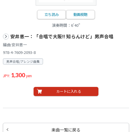
立ち読み
動画視聴
演奏時間：6'40"
安井恵一：「合唱で大阪!! 知らんけど」男声合唱
編曲:安井恵一
978-4-7609-2093-8
男声合唱/アレンジ曲集
1,300
JPY:
yen
カートに入れる
楽曲一覧に戻る