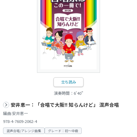
立ち読み
演奏時間：6'40"
安井恵一：「合唱で大阪!! 知らんけど」 混声合唱
編曲:安井恵一
978-4-7609-2062-4
混声合唱/アレンジ曲集
グレード：初～中級