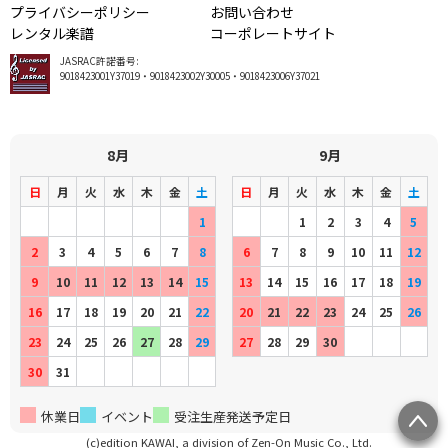
プライバシーポリシー
お問い合わせ
レンタル楽譜
コーポレートサイト
JASRAC許諾番号:
9018423001Y37019・9018423002Y30005・9018423006Y37021
8月
9月
日
月
火
水
木
金
土
日
月
火
水
木
金
土
1
1
2
3
4
5
2
3
4
5
6
7
8
6
7
8
9
10
11
12
9
10
11
12
13
14
15
13
14
15
16
17
18
19
16
17
18
19
20
21
22
20
21
22
23
24
25
26
23
24
25
26
27
28
29
27
28
29
30
30
31
休業日
イベント
受注生産発送予定日
(c)edition KAWAI, a division of Zen-On Music Co., Ltd.