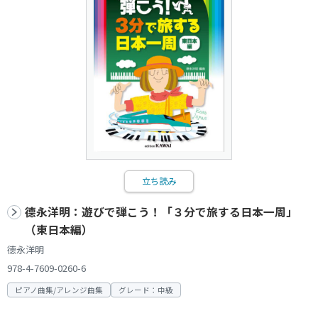
立ち読み
德永洋明：遊びで弾こう！「３分で旅する日本一周」
（東日本編）
德永洋明
978-4-7609-0260-6
ピアノ曲集/アレンジ曲集
グレード：中級