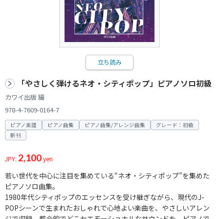
立ち読み
「やさしく弾けるネオ・シティポップ」ピアノソロ初級
カワイ出版 編
978-4-7609-0164-7
ピアノ楽譜
ピアノ曲集
ピアノ曲集/アレンジ曲集
グレード：初級
新刊
2,100
JPY:
yen
若い世代を中心に注目を集めている“ネオ・シティポップ”を集めた
ピアノソロ曲集。
1980年代シティポップのエッセンスを受け継ぎながら、現代のJ-
POPシーンで生まれたおしゃれで心地よい楽曲を、やさしいアレン
ジで収録。都会的でどこかエモーショナルなサウンドを、ピアノで