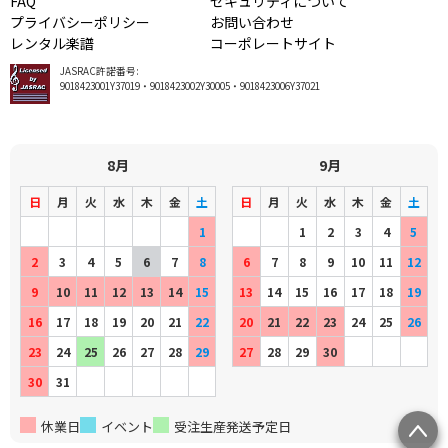
FAQ
セキュリティについて
プライバシーポリシー
お問い合わせ
レンタル楽譜
コーポレートサイト
JASRAC許諾番号:
9018423001Y37019・9018423002Y30005・9018423006Y37021
8月
9月
日
月
火
水
木
金
土
日
月
火
水
木
金
土
1
1
2
3
4
5
2
3
4
5
6
7
8
6
7
8
9
10
11
12
9
10
11
12
13
14
15
13
14
15
16
17
18
19
16
17
18
19
20
21
22
20
21
22
23
24
25
26
23
24
25
26
27
28
29
27
28
29
30
30
31
休業日
イベント
受注生産発送予定日