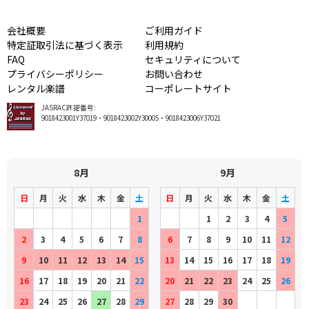
会社概要
ご利用ガイド
特定証取引法に基づく表示
利用規約
FAQ
セキュリティについて
プライバシーポリシー
お問い合わせ
レンタル楽譜
コーポレートサイト
JASRAC許諾番号:
9018423001Y37019・9018423002Y30005・9018423006Y37021
8月
9月
日
月
火
水
木
金
土
日
月
火
水
木
金
土
1
1
2
3
4
5
2
3
4
5
6
7
8
6
7
8
9
10
11
12
9
10
11
12
13
14
15
13
14
15
16
17
18
19
16
17
18
19
20
21
22
20
21
22
23
24
25
26
23
24
25
26
27
28
29
27
28
29
30