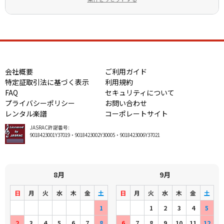
会社概要
ご利用ガイド
特定証取引法に基づく表示
利用規約
FAQ
セキュリティについて
プライバシーポリシー
お問い合わせ
レンタル楽譜
コーポレートサイト
JASRAC許諾番号:
9018423001Y37019・9018423002Y30005・9018423006Y37021
8月
9月
日
月
火
水
木
金
土
日
月
火
水
木
金
土
1
1
2
3
4
5
2
3
4
5
6
7
8
6
7
8
9
10
11
12