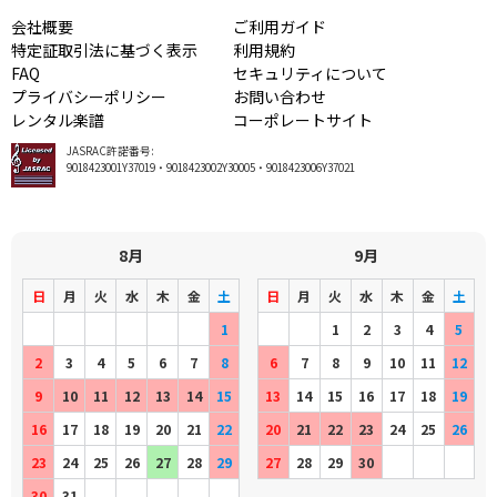
会社概要
ご利用ガイド
特定証取引法に基づく表示
利用規約
FAQ
セキュリティについて
プライバシーポリシー
お問い合わせ
レンタル楽譜
コーポレートサイト
JASRAC許諾番号:
9018423001Y37019・9018423002Y30005・9018423006Y37021
8月
9月
日
月
火
水
木
金
土
日
月
火
水
木
金
土
1
1
2
3
4
5
2
3
4
5
6
7
8
6
7
8
9
10
11
12
9
10
11
12
13
14
15
13
14
15
16
17
18
19
16
17
18
19
20
21
22
20
21
22
23
24
25
26
23
24
25
26
27
28
29
27
28
29
30
30
31