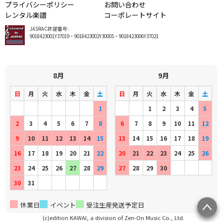
プライバシーポリシー
お問い合わせ
レンタル楽譜
コーポレートサイト
JASRAC許諾番号:
9018423001Y37019・9018423002Y30005・9018423006Y37021
8月
9月
日
月
火
水
木
金
土
日
月
火
水
木
金
土
1
1
2
3
4
5
2
3
4
5
6
7
8
6
7
8
9
10
11
12
9
10
11
12
13
14
15
13
14
15
16
17
18
19
16
17
18
19
20
21
22
20
21
22
23
24
25
26
23
24
25
26
27
28
29
27
28
29
30
30
31
休業日
イベント
受注生産発送予定日
(c)edition KAWAI, a division of Zen-On Music Co., Ltd.