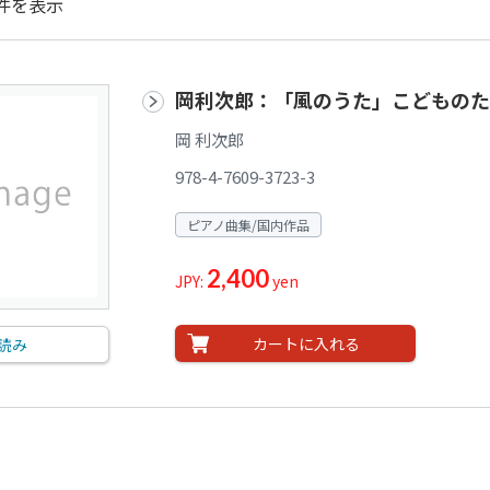
件を表示
岡利次郎：「風のうた」こどものた
岡 利次郎
978-4-7609-3723-3
ピアノ曲集/国内作品
2,400
JPY:
yen
カートに入れる
読み