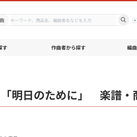
プ
曲
探す
作曲者から探す
編曲
名「明日のために」 楽譜・