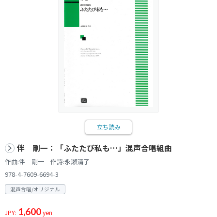
立ち読み
伴 剛一：「ふたたび私も…」混声合唱組曲
作曲:伴 剛一 作詩:永瀬清子
978-4-7609-6694-3
混声合唱/オリジナル
1,600
JPY:
yen