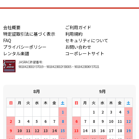
会社概要
ご利用ガイド
特定証取引法に基づく表示
利用規約
FAQ
セキュリティについて
プライバシーポリシー
お問い合わせ
レンタル楽譜
コーポレートサイト
JASRAC許諾番号:
9018423001Y37019・9018423002Y30005・9018423006Y37021
8月
9月
日
月
火
水
木
金
土
日
月
火
水
木
金
土
1
1
2
3
4
5
2
3
4
5
6
7
8
6
7
8
9
10
11
12
9
10
11
12
13
14
15
13
14
15
16
17
18
19