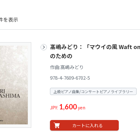
件を表示
髙嶋みどり：「マウイの風 Waft 
のための
作曲:髙嶋みどり
978-4-7609-6702-5
上級ピアノ曲集/コンサートピアノライブラリー
1,600
JPY:
yen
カートに入れる