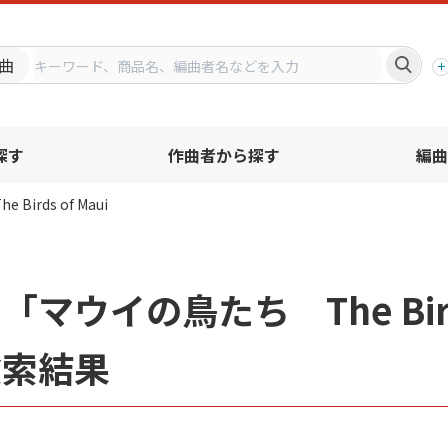
プ
曲
探す
作曲者から探す
編曲
irds of Maui
「マウイの鳥たち The Bird
検索結果