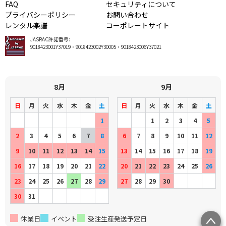
FAQ
セキュリティについて
プライバシーポリシー
お問い合わせ
レンタル楽譜
コーポレートサイト
JASRAC許諾番号:
9018423001Y37019・9018423002Y30005・9018423006Y37021
8月
9月
日
月
火
水
木
金
土
日
月
火
水
木
金
土
1
1
2
3
4
5
2
3
4
5
6
7
8
6
7
8
9
10
11
12
9
10
11
12
13
14
15
13
14
15
16
17
18
19
16
17
18
19
20
21
22
20
21
22
23
24
25
26
23
24
25
26
27
28
29
27
28
29
30
30
31
休業日
イベント
受注生産発送予定日