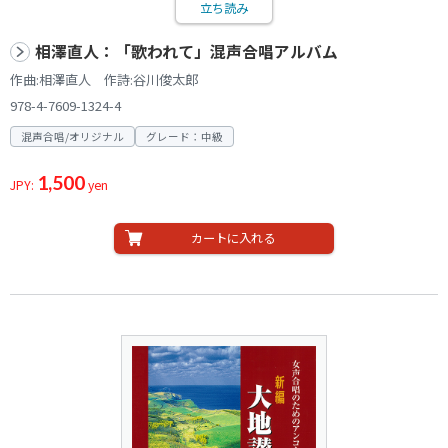
立ち読み
相澤直人：「歌われて」混声合唱アルバム
作曲:相澤直人 作詩:谷川俊太郎
978-4-7609-1324-4
混声合唱/オリジナル
グレード：中級
1,500
JPY:
yen
カートに入れる