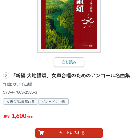
立ち読み
「新編 大地讃頌」女声合唱のためのアンコール名曲集
作曲:カワイ出版
978-4-7609-2986-3
女声合唱/編纂曲集
グレード：中級
1,600
JPY:
yen
カートに入れる