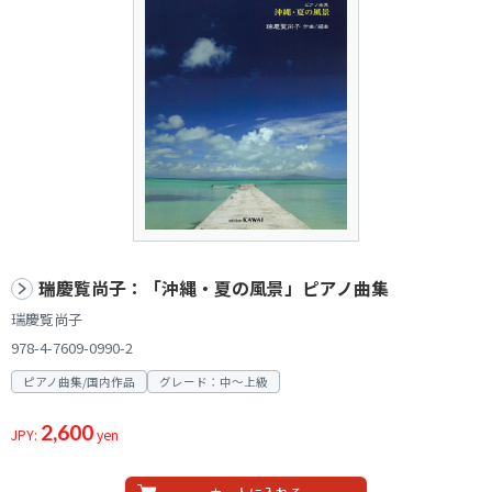
瑞慶覧尚子：「沖縄・夏の風景」ピアノ曲集
瑞慶覧尚子
978-4-7609-0990-2
ピアノ曲集/国内作品
グレード：中～上級
2,600
JPY:
yen