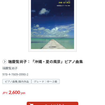
瑞慶覧尚子：「沖縄・夏の風景」ピアノ曲集
瑞慶覧尚子
978-4-7609-0990-2
ピアノ曲集/国内作品
グレード：中～上級
2,600
JPY:
yen