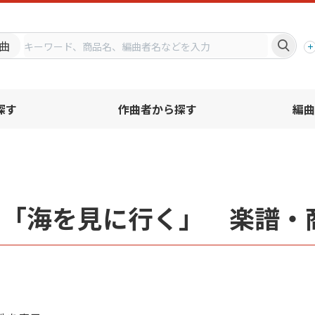
プ
曲
探す
作曲者から探す
編曲
名「海を見に行く」 楽譜・