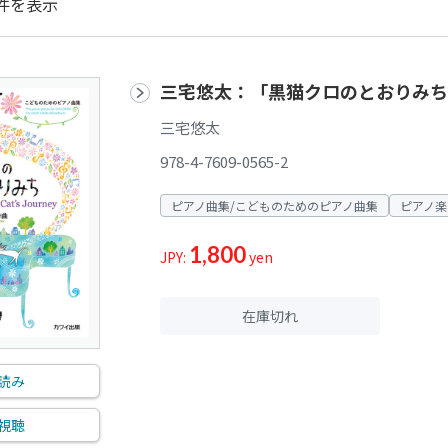
件を表示
三宅悠太：「黒猫クロのとおりみち
三宅悠太
978-4-7609-0565-2
ピアノ曲集/こどものためのピアノ曲集
ピアノ楽
1,800
JPY:
yen
在庫切れ
読み
視聴