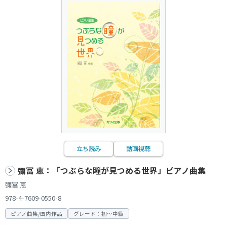
立ち読み
動画視聴
彌冨 恵：「つぶらな瞳が見つめる世界」ピアノ曲集
彌冨 恵
978-4-7609-0550-8
ピアノ曲集/国内作品
グレード：初～中級