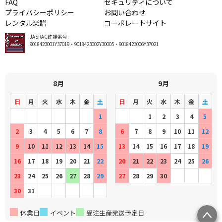
FAQ
セキュリティについて
プライバシーポリシー
お問い合わせ
レンタル楽譜
コーポレートサイト
JASRAC許諾番号:
9018423001Y37019・9018423002Y30005・9018423006Y37021
8月
9月
日
月
火
水
木
金
土
日
月
火
水
木
金
土
1
1
2
3
4
5
2
3
4
5
6
7
8
6
7
8
9
10
11
12
9
10
11
12
13
14
15
13
14
15
16
17
18
19
16
17
18
19
20
21
22
20
21
22
23
24
25
26
23
24
25
26
27
28
29
27
28
29
30
30
31
休業日
イベント
受注生産発送予定日