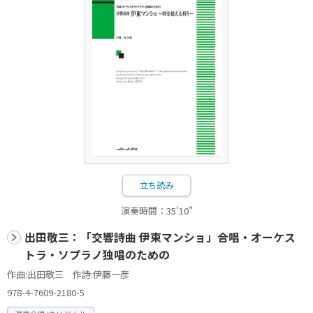
立ち読み
演奏時間：35'10"
出田敬三：「交響詩曲 伊東マンショ」合唱・オーケス
トラ・ソプラノ独唱のための
作曲:出田敬三 作詩:伊藤一彦
978-4-7609-2180-5