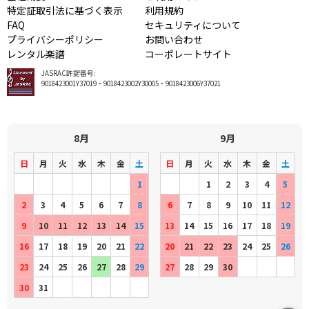
特定証取引法に基づく表示
利用規約
FAQ
セキュリティについて
プライバシーポリシー
お問い合わせ
レンタル楽譜
コーポレートサイト
JASRAC許諾番号:
9018423001Y37019・9018423002Y30005・9018423006Y37021
8月
9月
日
月
火
水
木
金
土
日
月
火
水
木
金
土
1
1
2
3
4
5
2
3
4
5
6
7
8
6
7
8
9
10
11
12
9
10
11
12
13
14
15
13
14
15
16
17
18
19
16
17
18
19
20
21
22
20
21
22
23
24
25
26
23
24
25
26
27
28
29
27
28
29
30
30
31