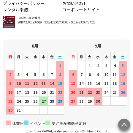
プライバシーポリシー
お問い合わせ
レンタル楽譜
コーポレートサイト
JASRAC許諾番号:
9018423001Y37019・9018423002Y30005・9018423006Y37021
8月
9月
日
月
火
水
木
金
土
日
月
火
水
木
金
土
1
1
2
3
4
5
2
3
4
5
6
7
8
6
7
8
9
10
11
12
9
10
11
12
13
14
15
13
14
15
16
17
18
19
16
17
18
19
20
21
22
20
21
22
23
24
25
26
23
24
25
26
27
28
29
27
28
29
30
30
31
休業日
イベント
受注生産発送予定日
(c)edition KAWAI, a division of Zen-On Music Co., Ltd.