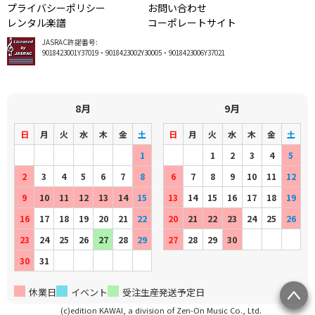
プライバシーポリシー
お問い合わせ
レンタル楽譜
コーポレートサイト
JASRAC許諾番号:
9018423001Y37019・9018423002Y30005・9018423006Y37021
8月
9月
日
月
火
水
木
金
土
日
月
火
水
木
金
土
1
1
2
3
4
5
2
3
4
5
6
7
8
6
7
8
9
10
11
12
9
10
11
12
13
14
15
13
14
15
16
17
18
19
16
17
18
19
20
21
22
20
21
22
23
24
25
26
23
24
25
26
27
28
29
27
28
29
30
30
31
休業日
イベント
受注生産発送予定日
(c)edition KAWAI, a division of Zen-On Music Co., Ltd.